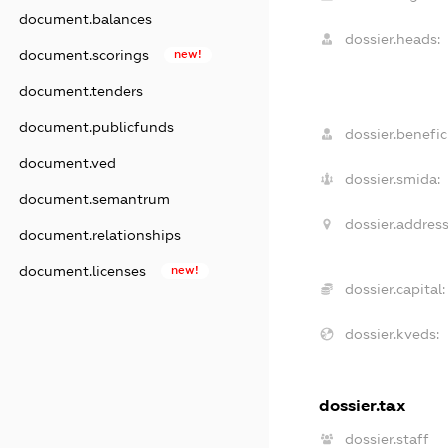
document.balances
dossier.heads:
document.scorings
new!
document.tenders
document.publicfunds
dossier.benefici
document.ved
dossier.smida:
document.semantrum
dossier.address
document.relationships
document.licenses
new!
dossier.capital:
dossier.kveds:
dossier.tax
dossier.staff