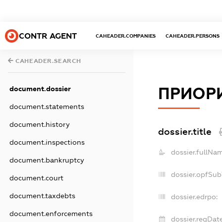
CONTR AGENT
CAHEADER.COMPANIES
CAHEADER.PERSONS
CAHEADER.SEARCH
document.dossier
ПРИОР
document.statements
document.history
dossier.title
document.inspections
dossier.fullNa
document.bankruptcy
dossier.opfSub
document.court
document.taxdebts
dossier.edrpo:
document.enforcements
dossier.regDate