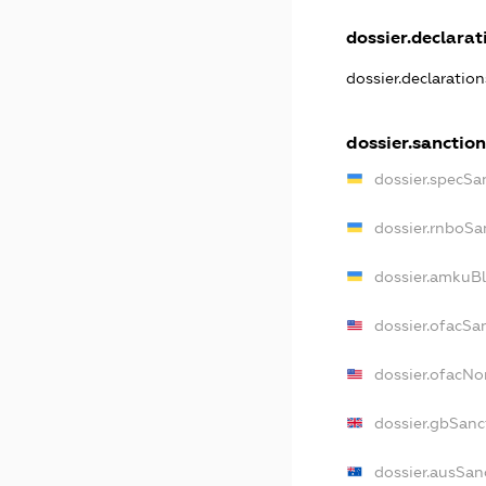
dossier.declarati
dossier.declaratio
dossier.sanction
dossier.specSa
dossier.rnboSa
dossier.amkuBl
dossier.ofacSa
dossier.ofacN
dossier.gbSanc
dossier.ausSan