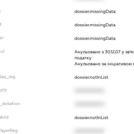
t
dossier.missingData
t
dossier.missingData
er
dossier.missingData
nul
Анульовано з 30.12.07 у зв'я
податку
Анульовано за iнiцiативою 
_tax_reg
dossier.notInList
ofit
XXXXXXXXXX
t_dotation
XXXXXXXXXX
akciz
dossier.notInList
PayerReg
XXXXXXXXXX