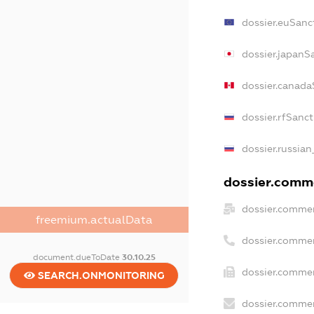
dossier.euSanc
dossier.japanS
dossier.canada
dossier.rfSanc
dossier.russian
dossier.comme
dossier.commer
freemium.actualData
dossier.commer
document.dueToDate
30.10.25
dossier.commer
SEARCH.ONMONITORING
dossier.commer