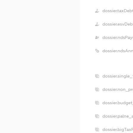
dossier.taxDeb
dossier.esvDeb
dossier.ndsPay
dossier.ndsAn
dossier.single
dossier.non_pr
dossier.budge
dossier.palne_
dossier.bigTax