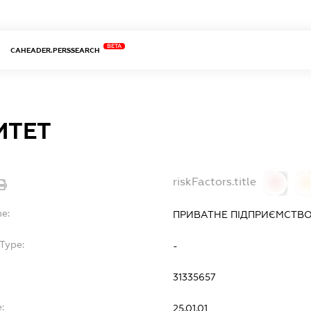
BETA
CAHEADER.PERSSEARCH
ИТЕТ
riskFactors.title
0
0
me:
ПРИВАТНЕ ПІДПРИЄМСТВО
Type:
-
31335657
:
25.01.01