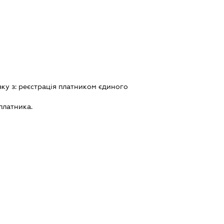
зку з:
реєстрацiя платником єдиного
платника.