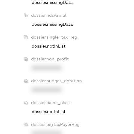
dossier.missingData
dossier.ndsAnnul
dossier.missingData
dossier.single_tax_reg
dossier.notInList
dossier.non_profit
XXXXXXXXXX
dossier.budget_dotation
XXXXXXXXXX
dossier.palne_akciz
dossier.notInList
dossier.bigTaxPayerReg
XXXXXXXXXX