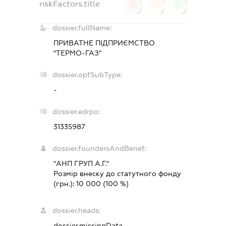
riskFactors.title
0
0
0
dossier.fullName:
ПРИВАТНЕ ПІДПРИЄМСТВО
"ТЕРМО-ГАЗ"
dossier.opfSubType:
-
dossier.edrpo:
31335987
dossier.foundersAndBenef:
"АНП ГРУП А.Г."
Розмір внеску до статутного фонду
(грн.):
10 000
(100 %)
dossier.heads:
dossier.missingData