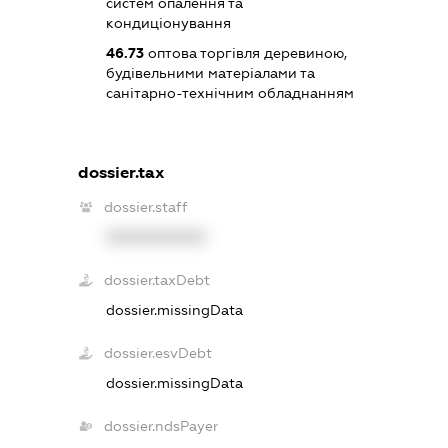
систем опалення та
кондиціонування
46.73
оптова торгівля деревиною,
будівельними матеріалами та
санітарно-технічним обладнанням
dossier.tax
dossier.staff
XXXXXXXXXX
dossier.taxDebt
dossier.missingData
dossier.esvDebt
dossier.missingData
dossier.ndsPayer