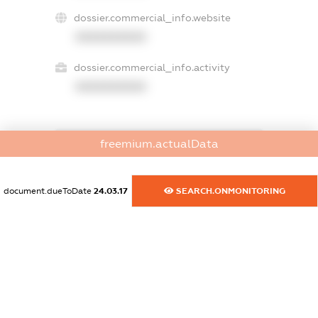
dossier.commercial_info.website
XXXXXXXXXX
dossier.commercial_info.activity
XXXXXXXXXX
freemium.actualData
freemium.exampleText_1
freemium.exampleText_2
freemium.anonymousPerSearch2
document.dueToDate
24.03.17
SEARCH.ONMONITORING
FREEMIUM.DETAILS
FREEMIUM.REGISTER