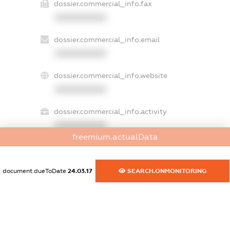
dossier.commercial_info.fax
XXXXXXXXXX
dossier.commercial_info.email
XXXXXXXXXX
dossier.commercial_info.website
XXXXXXXXXX
dossier.commercial_info.activity
XXXXXXXXXX
freemium.actualData
freemium.exampleText_1
document.dueToDate
24.03.17
SEARCH.ONMONITORING
freemium.exampleText_2
freemium.anonymousPerSearch2
FREEMIUM.DETAILS
FREEMIUM.REGISTER