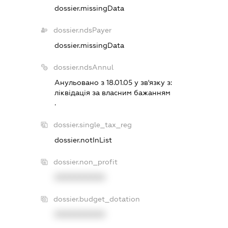
dossier.missingData
dossier.ndsPayer
dossier.missingData
dossier.ndsAnnul
Анульовано з 18.01.05 у зв'язку з:
лiквiдацiя за власним бажанням
.
dossier.single_tax_reg
dossier.notInList
dossier.non_profit
XXXXXXXXXX
dossier.budget_dotation
XXXXXXXXXX