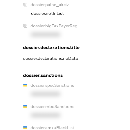
dossier.palne_akciz
dossier.notInList
dossier.bigTaxPayerReg
XXXXXXXXXX
dossier.declarations.title
dossier.declarations.noData
dossier.sanctions
dossier.specSanctions
XXXXXXXXXX
dossier.rnboSanctions
XXXXXXXXXX
dossier.amkuBlackList