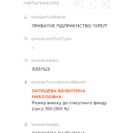
riskFactors.title
0
0
0
dossier.fullName:
ПРИВАТНЕ ПІДПРИЄМСТВО "ОРЕЛ"
dossier.opfSubType:
-
dossier.edrpo:
31337523
dossier.foundersAndBenef:
ЛАТИШЕВА ВАЛЕНТИНА
МИКОЛАЇВНА
Розмір внеску до статутного фонду
(грн.):
100
(100 %)
dossier.heads: