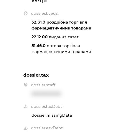
100 грн.
dossier.kveds:
52.31.0
роздрібна торгівля
фармацевтичними товарами
22.12.00
видання газет
51.46.0
оптова торгівля
фармацевтичними товарами
dossier.tax
dossier.staff
XXXXXXXXXX
dossier.taxDebt
dossier.missingData
dossier.esvDebt