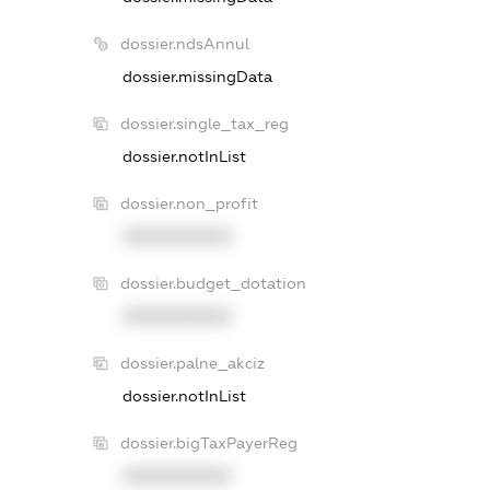
dossier.ndsAnnul
dossier.missingData
dossier.single_tax_reg
dossier.notInList
dossier.non_profit
XXXXXXXXXX
dossier.budget_dotation
XXXXXXXXXX
dossier.palne_akciz
dossier.notInList
dossier.bigTaxPayerReg
XXXXXXXXXX