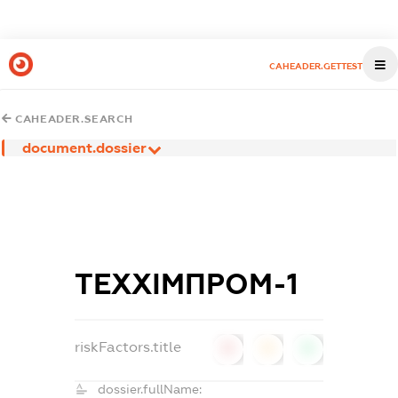
CAHEADER.GETTEST
CAHEADER.SEARCH
document.dossier
ТЕХХІМПРОМ-1
riskFactors.title
0
0
0
dossier.fullName: