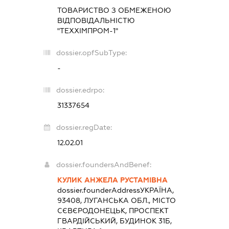
ТОВАРИСТВО З ОБМЕЖЕНОЮ
ВІДПОВІДАЛЬНІСТЮ
"ТЕХХІМПРОМ-1"
dossier.opfSubType:
-
dossier.edrpo:
31337654
dossier.regDate:
12.02.01
dossier.foundersAndBenef:
КУЛИК АНЖЕЛА РУСТАМІВНА
dossier.founderAddress
УКРАЇНА,
93408, ЛУГАНСЬКА ОБЛ., МІСТО
СЄВЄРОДОНЕЦЬК, ПРОСПЕКТ
ГВАРДІЙСЬКИЙ, БУДИНОК 31Б,