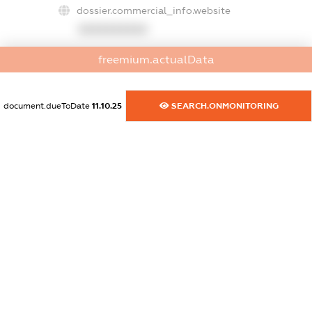
dossier.commercial_info.website
XXXXXXXXXX
dossier.commercial_info.activity
freemium.actualData
XXXXXXXXXX
document.dueToDate
11.10.25
SEARCH.ONMONITORING
freemium.exampleText_1
freemium.exampleText_2
freemium.anonymousPerSearch2
FREEMIUM.DETAILS
FREEMIUM.REGISTER