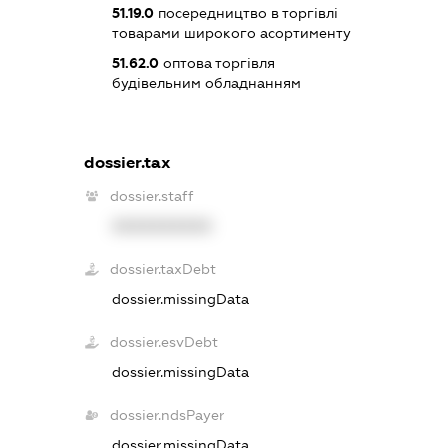
51.19.0
посередництво в торгівлі
товарами широкого асортименту
51.62.0
оптова торгівля
будівельним обладнанням
dossier.tax
dossier.staff
XXXXXXXXXX
dossier.taxDebt
dossier.missingData
dossier.esvDebt
dossier.missingData
dossier.ndsPayer
dossier.missingData