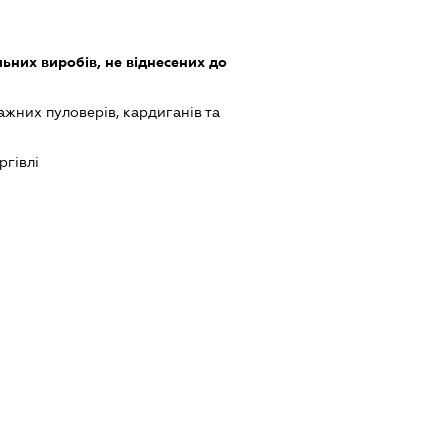
ьних виробів, не віднесених до
жних пуловерів, кардиганів та
ргівлі