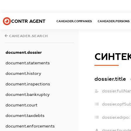
CONTR AGENT
CAHEADER.COMPANIES
CAHEADER.PERSONS
CAHEADER.SEARCH
document.dossier
СИНТЕ
document.statements
document.history
dossier.title
document.inspections
dossier.fullNa
document.bankruptcy
dossier.opfSu
document.court
document.taxdebts
dossier.edrpo:
document.enforcements
dossier.found