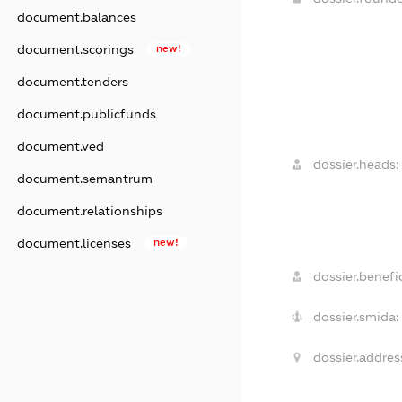
document.balances
document.scorings
new!
document.tenders
document.publicfunds
document.ved
dossier.heads:
document.semantrum
document.relationships
document.licenses
new!
dossier.benefic
dossier.smida:
dossier.addres