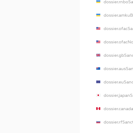
dossier.rnboS
dossier.amkuB
dossier.ofacS
dossier.ofacN
dossier.gbSan
dossier.ausSa
dossier.euSan
dossier.japan
dossier.canad
dossier.rfSanc