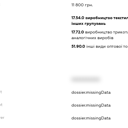
:
11 800 грн.
17.54.0
виробництво текстил
інших групувань
17.72.0
виробництво трикота
аналогічних виробів
51.90.0
інші види оптової то
XXXXXXXXXX
bt
dossier.missingData
bt
dossier.missingData
yer
dossier.missingData