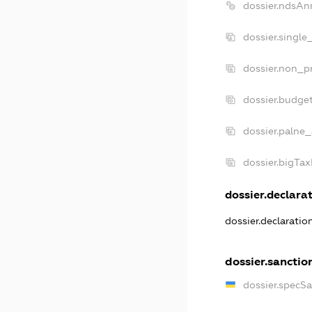
dossier.ndsAn
dossier.single
dossier.non_pr
dossier.budge
dossier.palne_
dossier.bigTa
dossier.declarat
dossier.declarati
dossier.sanctio
dossier.specS