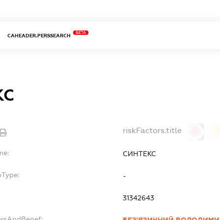
BETA
CAHEADER.PERSSEARCH
КС
riskFactors.title
0
0
me:
СИНТЕКС
bType:
-
31342643
ersAndBenef: