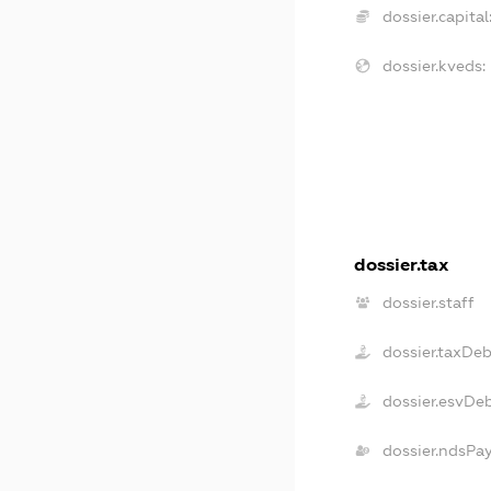
dossier.capital
dossier.kveds:
dossier.tax
dossier.staff
dossier.taxDe
dossier.esvDe
dossier.ndsPa