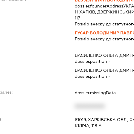
БЕЗ'ЯЗИЧНИЙ ВОЛОДИМИ
dossier.founderAddress
УКРА
М.ХАРКІВ, ДЗЕРЖИНСЬКИЙ Р
117
Розмір внеску до статутног
ГУСАР ВОЛОДИМИР ПАВЛ
Розмір внеску до статутног
ВАСИЛЕНКО ОЛЬГА ДМИТ
dossier.position -
ВАСИЛЕНКО ОЛЬГА ДМИТ
dossier.position -
iaries:
dossier.missingData
XXXXXXXXXX
s:
61019, ХАРКІВСЬКА ОБЛ.,
ІЛЛІЧА, 118 А