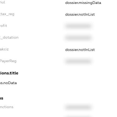
nul
dossier.missingData
_tax_reg
dossier.notInList
ofit
XXXXXXXXXX
t_dotation
XXXXXXXXXX
akciz
dossier.notInList
xPayerReg
XXXXXXXXXX
ions.title
ons.noData
ns
anctions
XXXXXXXXXX