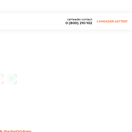
caHeader.contact
CAHEADER.GETTEST
0 (800) 210 102
0