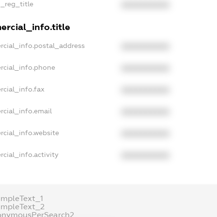
n_reg_title
XXXXXXXXXX
rcial_info.title
rcial_info.postal_address
XXXXXXXXXX
rcial_info.phone
XXXXXXXXXX
rcial_info.fax
XXXXXXXXXX
rcial_info.email
XXXXXXXXXX
rcial_info.website
XXXXXXXXXX
cial_info.activity
XXXXXXXXXX
ampleText_1
ampleText_2
onymousPerSearch2