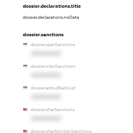
dossier.declarations.title
dossier.declarations.noData
dossier.sanctions
dossier.specSanctions
XXXXXXXXXX
dossier.rnboSanctions
XXXXXXXXXX
dossier.amkuBlackList
XXXXXXXXXX
dossier.ofacSanctions
XXXXXXXXXX
dossier.ofacNonSdnSanctions