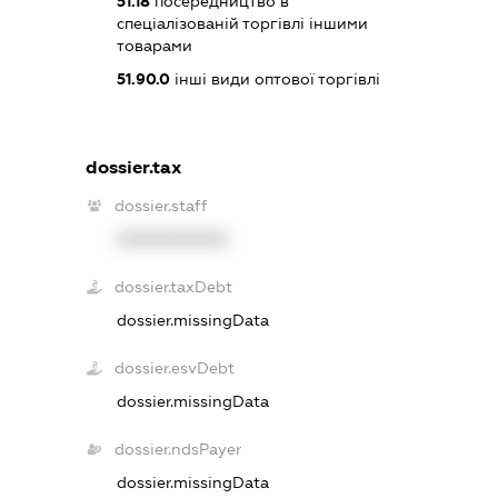
51.18
посередництво в
спеціалізованій торгівлі іншими
товарами
51.90.0
інші види оптової торгівлі
dossier.tax
dossier.staff
XXXXXXXXXX
dossier.taxDebt
dossier.missingData
dossier.esvDebt
dossier.missingData
dossier.ndsPayer
dossier.missingData