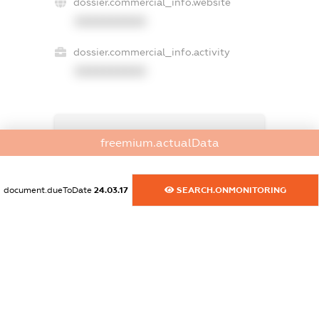
dossier.commercial_info.website
XXXXXXXXXX
dossier.commercial_info.activity
XXXXXXXXXX
freemium.exampleText_1
freemium.actualData
freemium.exampleText_2
freemium.anonymousPerSearch2
FREEMIUM.DETAILS
document.dueToDate
24.03.17
SEARCH.ONMONITORING
FREEMIUM.REGISTER