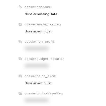
dossier.ndsAnnul
dossier.missingData
dossier.single_tax_reg
dossier.notInList
dossier.non_profit
XXXXXXXXXX
dossier.budget_dotation
XXXXXXXXXX
dossier.palne_akciz
dossier.notInList
dossier.bigTaxPayerReg
XXXXXXXXXX