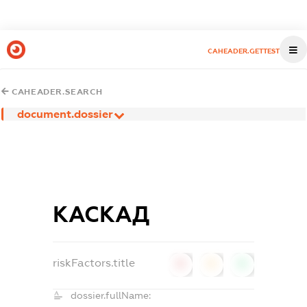
CAHEADER.GETTEST
CAHEADER.SEARCH
document.dossier
КАСКАД
riskFactors.title
0
0
0
dossier.fullName: