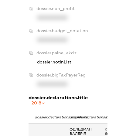
dossier.non_profit
XXXXXXXXXX
dossier.budget_dotation
XXXXXXXXXX
dossier.palne_akciz
dossier.notInList
dossier.bigTaxPayerReg
XXXXXXXXXX
dossier.declarations.title
2018
dossier.declarations.pepName
dossier.declarations.personName
dossier.declarati
ФЕЛЬДМАН
Кінцевий
ВАЛЕРІЯ
бенефіціарний