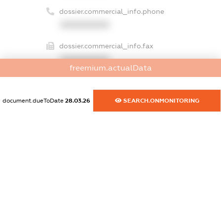
dossier.commercial_info.phone
XXXXXXXXXX
dossier.commercial_info.fax
XXXXXXXXXX
freemium.actualData
dossier.commercial_info.email
XXXXXXXXXX
document.dueToDate
28.03.26
SEARCH.ONMONITORING
dossier.commercial_info.website
XXXXXXXXXX
dossier.commercial_info.activity
XXXXXXXXXX
freemium.exampleText_1
freemium.exampleText_2