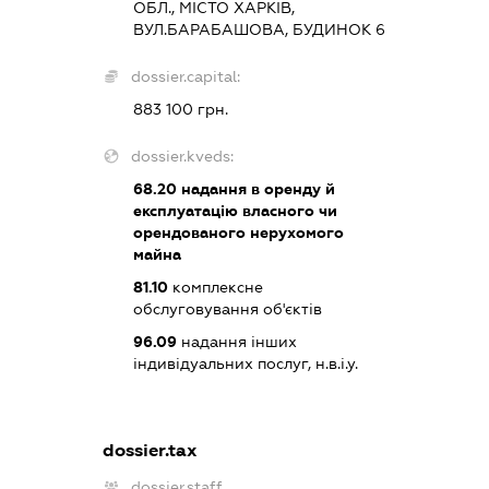
ОБЛ., МІСТО ХАРКІВ,
ВУЛ.БАРАБАШОВА, БУДИНОК 6
dossier.capital:
883 100 грн.
dossier.kveds:
68.20
надання в оренду й
експлуатацію власного чи
орендованого нерухомого
майна
81.10
комплексне
обслуговування об'єктів
96.09
надання інших
індивідуальних послуг, н.в.і.у.
dossier.tax
dossier.staff