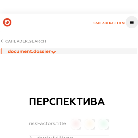
CAHEADER.GETTEST
CAHEADER.SEARCH
document.dossier
ПЕРСПЕКТИВА
riskFactors.title
0
0
0