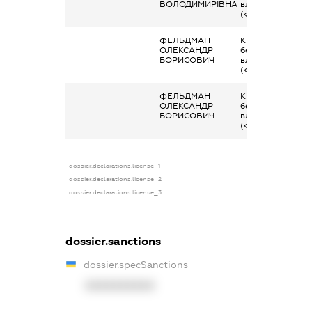
ВОЛОДИМИРІВНА
власник
(контролер)
ФЕЛЬДМАН
Кінцевий
ОЛЕКСАНДР
бенефіціарний
БОРИСОВИЧ
власник
(контролер)
ФЕЛЬДМАН
Кінцевий
ОЛЕКСАНДР
бенефіціарний
БОРИСОВИЧ
власник
(контролер)
dossier.declarations.license_1
dossier.declarations.license_2
dossier.declarations.license_3
dossier.sanctions
dossier.specSanctions
XXXXXXXXXX