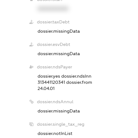
XXXXXXXXXX
dossier.taxDebt
dossier.missingData
dossier.esvDebt
dossier.missingData
dossier.ndsPayer
dossier.yes
dossier.ndsInn
313441120341
dossier.from
24.04.01
dossier.ndsAnnul
dossier.missingData
dossier.single_tax_reg
dossier.notInList