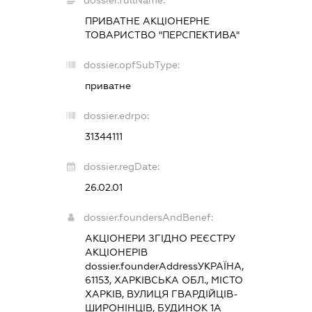
dossier.fullName:
ПРИВАТНЕ АКЦІОНЕРНЕ
ТОВАРИСТВО "ПЕРСПЕКТИВА"
dossier.opfSubType:
приватне
dossier.edrpo:
31344111
dossier.regDate:
26.02.01
dossier.foundersAndBenef:
АКЦІОНЕРИ ЗГІДНО РЕЄСТРУ
АКЦІОНЕРІВ
dossier.founderAddress
УКРАЇНА,
61153, ХАРКІВСЬКА ОБЛ., МІСТО
ХАРКІВ, ВУЛИЦЯ ГВАРДІЙЦІВ-
ШИРОНІНЦІВ, БУДИНОК 1А