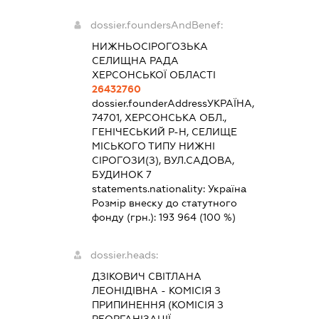
dossier.foundersAndBenef:
НИЖНЬОСІРОГОЗЬКА
СЕЛИЩНА РАДА
ХЕРСОНСЬКОЇ ОБЛАСТІ
26432760
dossier.founderAddress
УКРАЇНА,
74701, ХЕРСОНСЬКА ОБЛ.,
ГЕНІЧЕСЬКИЙ Р-Н, СЕЛИЩЕ
МІСЬКОГО ТИПУ НИЖНІ
СІРОГОЗИ(З), ВУЛ.САДОВА,
БУДИНОК 7
statements.nationality:
Україна
Розмір внеску до статутного
фонду (грн.):
193 964
(100 %)
dossier.heads:
ДЗІКОВИЧ СВІТЛАНА
ЛЕОНІДІВНА
-
КОМІСІЯ З
ПРИПИНЕННЯ (КОМІСІЯ З