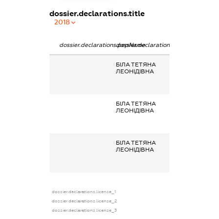
dossier.declarations.title
2018
dossier.declarations.pepName
dossier.declarations.personName
dossier.declarat
БІЛА ТЕТЯНА
Заробітна плат
ЛЕОНІДІВНА
отримана за
основним місце
роботи
БІЛА ТЕТЯНА
Заробітна плат
ЛЕОНІДІВНА
отримана за
основним місце
роботи
БІЛА ТЕТЯНА
Заробітна плат
ЛЕОНІДІВНА
отримана за
основним місце
роботи
dossier.declarations.license_1
dossier.declarations.license_2
dossier.declarations.license_3