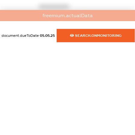
XXXXXXXXXX
freemium.actualData
dossier.commercial_info.title
dossier.commercial_info.postal_address
document.dueToDate
05.05.25
SEARCH.ONMONITORING
XXXXXXXXXX
dossier.commercial_info.phone
XXXXXXXXXX
dossier.commercial_info.fax
XXXXXXXXXX
dossier.commercial_info.email
XXXXXXXXXX
dossier.commercial_info.website
XXXXXXXXXX