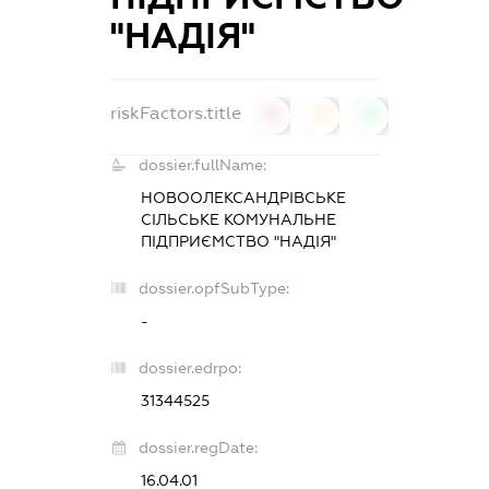
"НАДІЯ"
riskFactors.title
0
0
0
dossier.fullName:
НОВООЛЕКСАНДРІВСЬКЕ
СІЛЬСЬКЕ КОМУНАЛЬНЕ
ПІДПРИЄМСТВО "НАДІЯ"
dossier.opfSubType:
-
dossier.edrpo:
31344525
dossier.regDate:
16.04.01