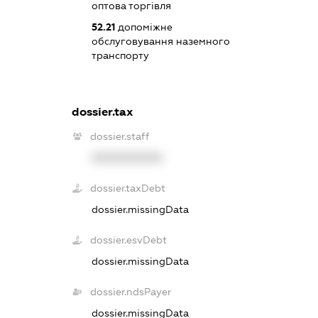
оптова торгівля
52.21
допоміжне
обслуговування наземного
транспорту
dossier.tax
dossier.staff
XXXXXXXXXX
dossier.taxDebt
dossier.missingData
dossier.esvDebt
dossier.missingData
dossier.ndsPayer
dossier.missingData