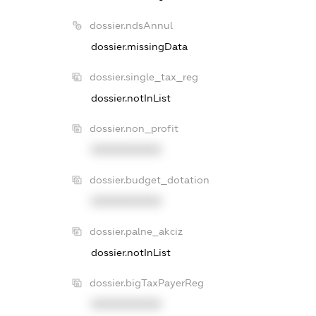
dossier.ndsAnnul
dossier.missingData
dossier.single_tax_reg
dossier.notInList
dossier.non_profit
XXXXXXXXXX
dossier.budget_dotation
XXXXXXXXXX
dossier.palne_akciz
dossier.notInList
dossier.bigTaxPayerReg
XXXXXXXXXX