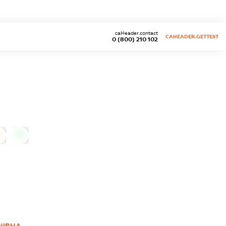
caHeader.contact
CAHEADER.GETTEST
0 (800) 210 102
0