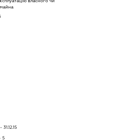
ксплуатацію власного чи
 майна
і
 31.12.15
- 5