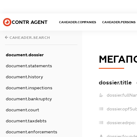
CONTR AGENT
CAHEADER.COMPANIES
CAHEADER.PERSONS
CAHEADER.SEARCH
document.dossier
МЕГАП
document.statements
document.history
dossier.title
document.inspections
dossier.fullNa
document.bankruptcy
dossier.opfSu
document.court
document.taxdebts
dossier.edrpo:
document.enforcements
dossier.found