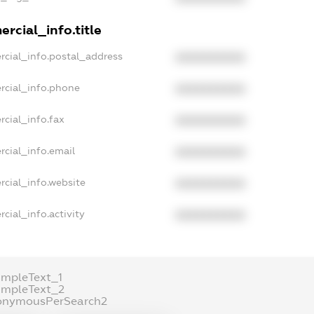
rcial_info.title
rcial_info.postal_address
XXXXXXXXXX
rcial_info.phone
XXXXXXXXXX
rcial_info.fax
XXXXXXXXXX
rcial_info.email
XXXXXXXXXX
rcial_info.website
XXXXXXXXXX
cial_info.activity
XXXXXXXXXX
ampleText_1
ampleText_2
onymousPerSearch2