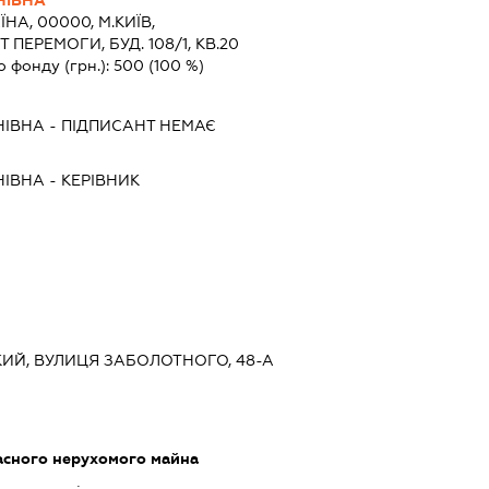
НІВНА
ЇНА, 00000, М.КИЇВ,
ПЕРЕМОГИ, БУД. 108/1, КВ.20
о фонду (грн.):
500
(100 %)
НІВНА
-
ПІДПИСАНТ
НЕМАЄ
НІВНА
-
КЕРІВНИК
СЬКИЙ, ВУЛИЦЯ ЗАБОЛОТНОГО, 48-А
асного нерухомого майна