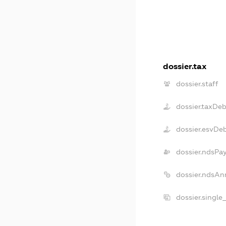
dossier.tax
dossier.staff
dossier.taxDe
dossier.esvDe
dossier.ndsPa
dossier.ndsAn
dossier.single