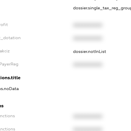
dossier.single_tax_reg_grou
ofit
XXXXXXXXXX
t_dotation
XXXXXXXXXX
akciz
dossier.notInList
xPayerReg
XXXXXXXXXX
ions.title
ons.noData
ns
anctions
XXXXXXXXXX
anctions
XXXXXXXXXX