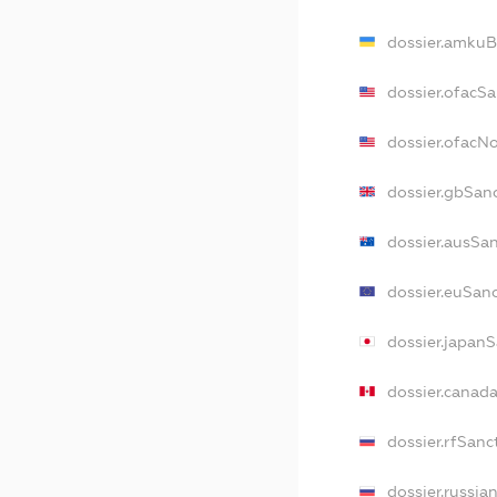
dossier.amkuB
dossier.ofacS
dossier.ofac
dossier.gbSan
dossier.ausSa
dossier.euSan
dossier.japan
dossier.canad
dossier.rfSanc
dossier.russia