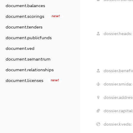
document.balances
document.scorings
new!
document.tenders
dossier.heads:
document.publicfunds
document.ved
document.semantrum
document.relationships
dossier.benefic
document.licenses
new!
dossier.smida:
dossier.addres
dossier.capital
dossier.kveds: