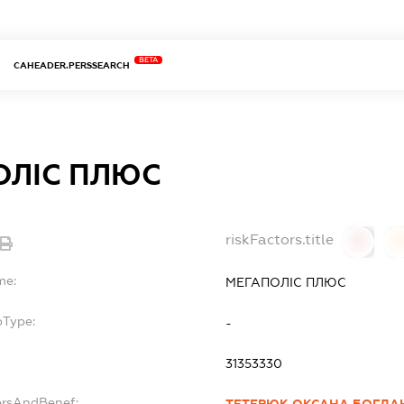
BETA
CAHEADER.PERSSEARCH
ОЛІС ПЛЮС
riskFactors.title
0
0
me:
МЕГАПОЛІС ПЛЮС
bType:
-
31353330
ersAndBenef: