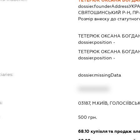
ТЕТЕРЮК ОКСАНА БОГДА
dossier.founderAddress
УКРА
СВЯТОШИНСЬКИЙ Р-Н, ПР-Т 
Розмір внеску до статутног
ТЕТЕРЮК ОКСАНА БОГДА
dossier.position -
ТЕТЕРЮК ОКСАНА БОГДА
dossier.position -
iaries:
dossier.missingData
XXXXXXXXXX
s:
03187, М.КИЇВ, ГОЛОСІЇВ
:
500 грн.
68.10
купівля та продаж вл