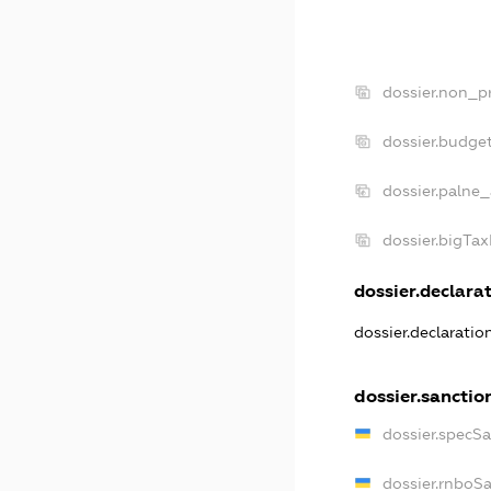
dossier.non_pr
dossier.budge
dossier.palne_
dossier.bigTa
dossier.declarat
dossier.declarati
dossier.sanctio
dossier.specS
dossier.rnboS