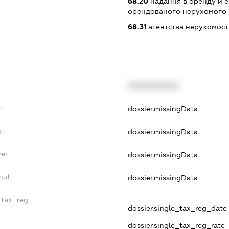
68.20
надання в оренду й е
орендованого нерухомого
68.31
агентства нерухомост
XXXXXXXXXX
bt
dossier.missingData
bt
dossier.missingData
yer
dossier.missingData
nul
dossier.missingData
_tax_reg
dossier.single_tax_reg_date -
dossier.single_tax_reg_rate 