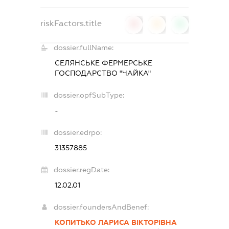
riskFactors.title
0
0
0
dossier.fullName:
СЕЛЯНСЬКЕ ФЕРМЕРСЬКЕ
ГОСПОДАРСТВО "ЧАЙКА"
dossier.opfSubType:
-
dossier.edrpo:
31357885
dossier.regDate:
12.02.01
dossier.foundersAndBenef:
КОПИТЬКО ЛАРИСА ВІКТОРІВНА