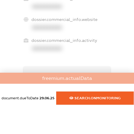
XXXXXXXXXX
dossier.commercial_info.website
XXXXXXXXXX
dossier.commercial_info.activity
XXXXXXXXXX
freemium.exampleText_1
freemium.actualData
freemium.exampleText_2
freemium.anonymousPerSearch2
FREEMIUM.DETAILS
document.dueToDate
29.06.25
SEARCH.ONMONITORING
FREEMIUM.REGISTER