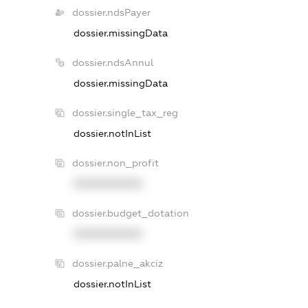
dossier.ndsPayer
dossier.missingData
dossier.ndsAnnul
dossier.missingData
dossier.single_tax_reg
dossier.notInList
dossier.non_profit
XXXXXXXXXX
dossier.budget_dotation
XXXXXXXXXX
dossier.palne_akciz
dossier.notInList