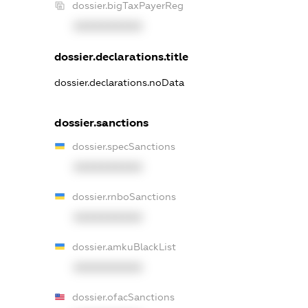
dossier.bigTaxPayerReg
XXXXXXXXXX
dossier.declarations.title
dossier.declarations.noData
dossier.sanctions
dossier.specSanctions
XXXXXXXXXX
dossier.rnboSanctions
XXXXXXXXXX
dossier.amkuBlackList
XXXXXXXXXX
dossier.ofacSanctions