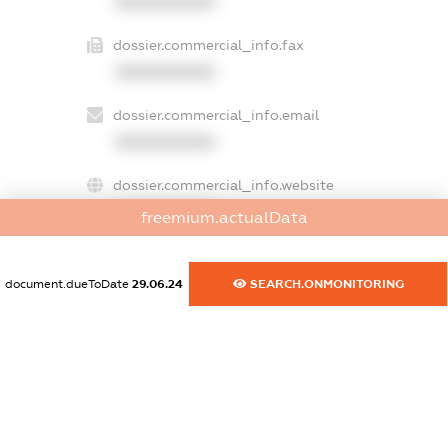
XXXXXXXXXX
dossier.commercial_info.fax
XXXXXXXXXX
dossier.commercial_info.email
XXXXXXXXXX
dossier.commercial_info.website
XXXXXXXXXX
freemium.actualData
dossier.commercial_info.activity
XXXXXXXXXX
document.dueToDate
29.06.24
SEARCH.ONMONITORING
freemium.exampleText_1
freemium.exampleText_2
freemium.anonymousPerSearch2
FREEMIUM.DETAILS