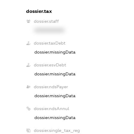
dossier.tax
dossier.staff
XXXXXXXXXX
dossier.taxDebt
dossier.missingData
dossier.esvDebt
dossier.missingData
dossier.ndsPayer
dossier.missingData
dossier.ndsAnnul
dossier.missingData
dossier.single_tax_reg