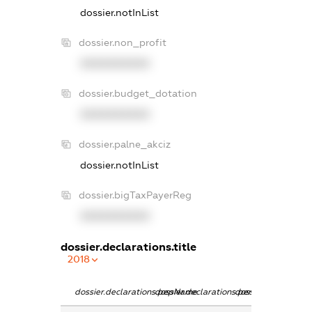
dossier.notInList
dossier.non_profit
XXXXXXXXXX
dossier.budget_dotation
XXXXXXXXXX
dossier.palne_akciz
dossier.notInList
dossier.bigTaxPayerReg
XXXXXXXXXX
dossier.declarations.title
2018
dossier.declarations.pepName
dossier.declarations.personName
dossier.declaratio