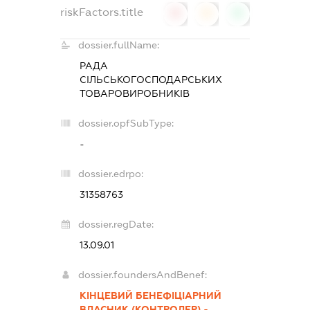
riskFactors.title
0
0
0
dossier.fullName:
РАДА
СІЛЬСЬКОГОСПОДАРСЬКИХ
ТОВАРОВИРОБНИКІВ
dossier.opfSubType:
-
dossier.edrpo:
31358763
dossier.regDate:
13.09.01
dossier.foundersAndBenef:
КІНЦЕВИЙ БЕНЕФІЦІАРНИЙ
ВЛАСНИК (КОНТРОЛЕР) -