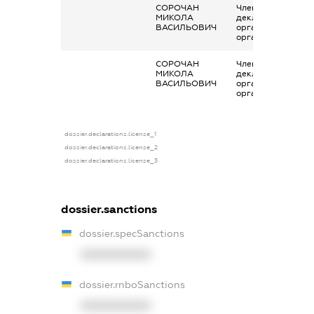
СОРОЧАН
Членство суб’єкта
МИКОЛА
декларування в
ВАСИЛЬОВИЧ
організаціях та їх
органах
СОРОЧАН
Членство суб’єкта
МИКОЛА
декларування в
ВАСИЛЬОВИЧ
організаціях та їх
органах
dossier.declarations.license_1
dossier.declarations.license_2
dossier.declarations.license_3
dossier.sanctions
dossier.specSanctions
XXXXXXXXXX
dossier.rnboSanctions
XXXXXXXXXX