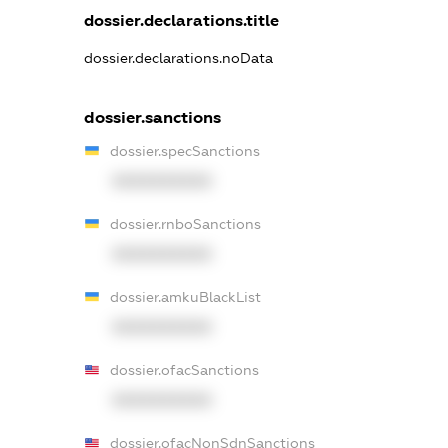
dossier.declarations.title
dossier.declarations.noData
dossier.sanctions
dossier.specSanctions
XXXXXXXXXX
dossier.rnboSanctions
XXXXXXXXXX
dossier.amkuBlackList
XXXXXXXXXX
dossier.ofacSanctions
XXXXXXXXXX
dossier.ofacNonSdnSanctions