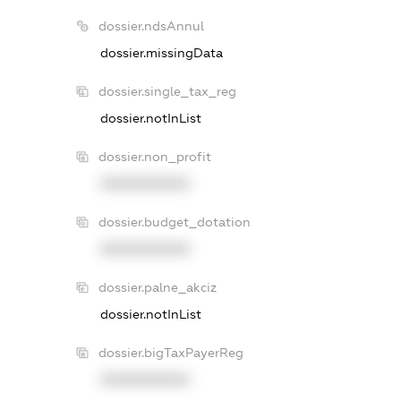
dossier.ndsAnnul
dossier.missingData
dossier.single_tax_reg
dossier.notInList
dossier.non_profit
XXXXXXXXXX
dossier.budget_dotation
XXXXXXXXXX
dossier.palne_akciz
dossier.notInList
dossier.bigTaxPayerReg
XXXXXXXXXX