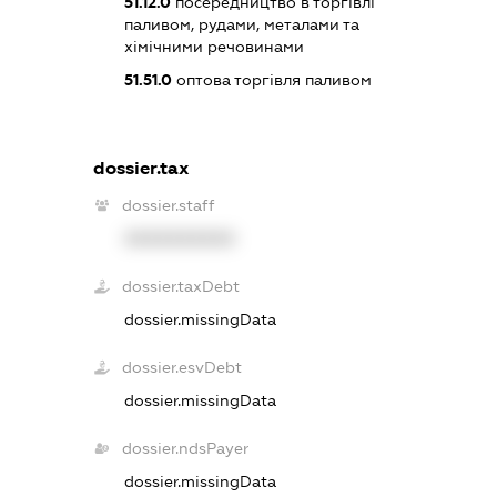
51.12.0
посередництво в торгівлі
паливом, рудами, металами та
хімічними речовинами
51.51.0
оптова торгівля паливом
dossier.tax
dossier.staff
XXXXXXXXXX
dossier.taxDebt
dossier.missingData
dossier.esvDebt
dossier.missingData
dossier.ndsPayer
dossier.missingData