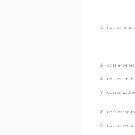
dossier.heads
dossier.benefi
dossier.smida
dossier.addre
dossier.capita
dossier.kveds