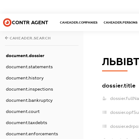
CONTR AGENT
CAHEADER.COMPANIES
CAHEADER.PERSONS
CAHEADER.SEARCH
document.dossier
ЛЬВІВ
document.statements
document.history
dossier.title
document.inspections
dossier.fullN
document.bankruptcy
document.court
dossier.opfS
document.taxdebts
dossier.edrpo
document.enforcements