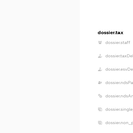
dossier.tax
dossier.staff
dossier.taxDe
dossier.esvD
dossier.ndsPa
dossier.ndsA
dossier.singl
dossier.non_p