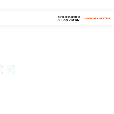
caHeader.contact
CAHEADER.GETTEST
0 (800) 210 102
0
0