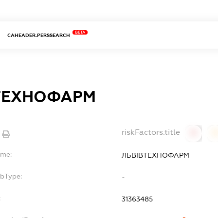
BETA
CAHEADER.PERSSEARCH
ТЕХНОФАРМ
riskFactors.title
0
ame:
ЛЬВІВТЕХНОФАРМ
ubType:
-
:
31363485