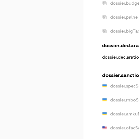
dossier.budg
dossier.palne
dossier.bigT
dossier.declara
dossier.declarati
dossier.sancti
dossier.specS
dossier.rnbo
dossier.amku
dossier.ofacS