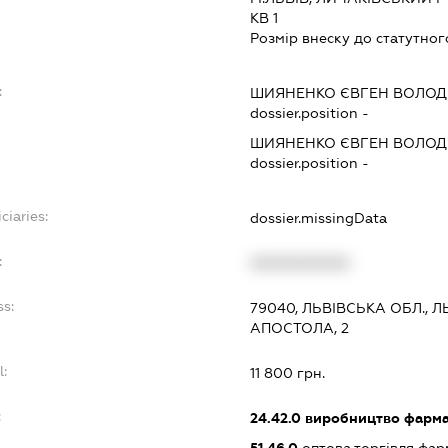
КВ 1
Розмір внеску до статутног
:
ШИЯНЕНКО ЄВГЕН ВОЛО
dossier.position -
ШИЯНЕНКО ЄВГЕН ВОЛО
dossier.position -
ciaries:
dossier.missingData
:
XXXXXXXXXX
ss:
79040, ЛЬВІВСЬКА ОБЛ., 
АПОСТОЛА, 2
l:
11 800 грн.
:
24.42.0
виробництво фармац
51.46.0
оптова торгівля фа