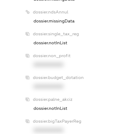
dossier.ndsAnnul
dossier.missingData
dossier.single_tax_reg
dossier.notInList
dossier.non_profit
XXXXXXXXXX
dossier.budget_dotation
XXXXXXXXXX
dossier.palne_akciz
dossier.notInList
dossier.bigTaxPayerReg
XXXXXXXXXX