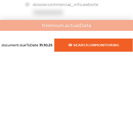
dossier.commercial_info.website
XXXXXXXXXX
dossier.commercial_info.activity
freemium.actualData
XXXXXXXXXX
document.dueToDate
31.10.25
SEARCH.ONMONITORING
freemium.exampleText_1
freemium.exampleText_2
freemium.anonymousPerSearch2
FREEMIUM.DETAILS
FREEMIUM.REGISTER