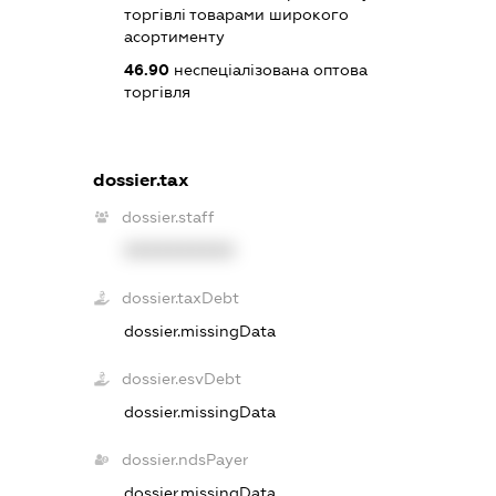
торгівлі товарами широкого
асортименту
46.90
неспеціалізована оптова
торгівля
dossier.tax
dossier.staff
XXXXXXXXXX
dossier.taxDebt
dossier.missingData
dossier.esvDebt
dossier.missingData
dossier.ndsPayer
dossier.missingData