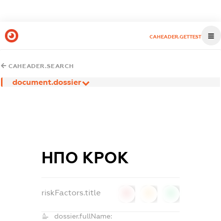
CAHEADER.GETTEST
CAHEADER.SEARCH
document.dossier
НПО КРОК
riskFactors.title
0
0
0
dossier.fullName: