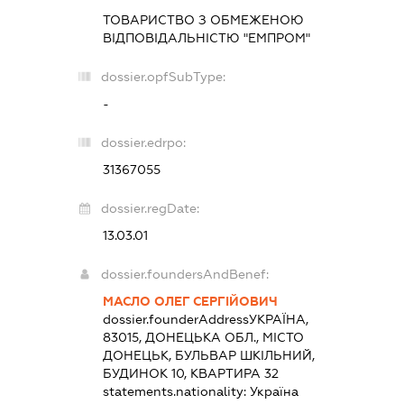
ТОВАРИСТВО З ОБМЕЖЕНОЮ
ВІДПОВІДАЛЬНІСТЮ "ЕМПРОМ"
dossier.opfSubType:
-
dossier.edrpo:
31367055
dossier.regDate:
13.03.01
dossier.foundersAndBenef:
МАСЛО ОЛЕГ СЕРГІЙОВИЧ
dossier.founderAddress
УКРАЇНА,
83015, ДОНЕЦЬКА ОБЛ., МІСТО
ДОНЕЦЬК, БУЛЬВАР ШКІЛЬНИЙ,
БУДИНОК 10, КВАРТИРА 32
statements.nationality:
Україна