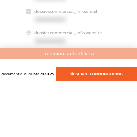
dossier.commercial_info.email
XXXXXXXXXX
dossier.commercial_info.website
XXXXXXXXXX
freemium.actualData
dossier.commercial_info.activity
XXXXXXXXXX
document.dueToDate
31.10.25
SEARCH.ONMONITORING
freemium.exampleText_1
freemium.exampleText_2
freemium.anonymousPerSearch2
FREEMIUM.DETAILS
FREEMIUM.REGISTER