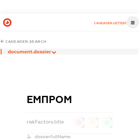
CAHEADER.GETTEST
CAHEADER.SEARCH
document.dossier
ЕМПРОМ
riskFactors.title
0
0
0
dossier.fullName: