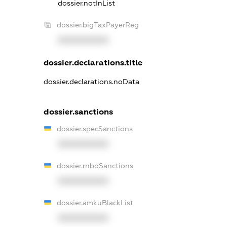
dossier.notInList
dossier.bigTaxPayerReg
XXXXXXXXXX
dossier.declarations.title
dossier.declarations.noData
dossier.sanctions
dossier.specSanctions
XXXXXXXXXX
dossier.rnboSanctions
XXXXXXXXXX
dossier.amkuBlackList
XXXXXXXXXX