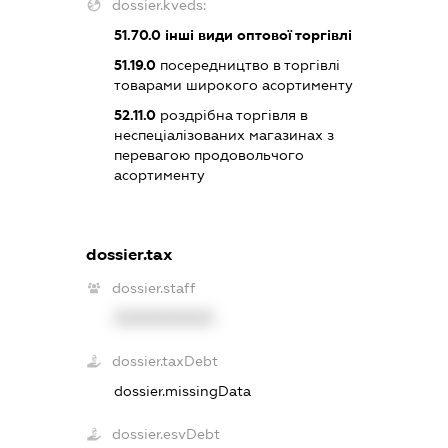
dossier.kveds:
51.70.0
інші види оптової торгівлі
51.19.0
посередництво в торгівлі
товарами широкого асортименту
52.11.0
роздрібна торгівля в
неспеціалізованих магазинах з
перевагою продовольчого
асортименту
dossier.tax
dossier.staff
XXXXXXXXXX
dossier.taxDebt
dossier.missingData
dossier.esvDebt