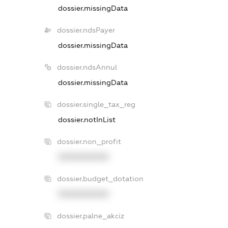
dossier.missingData
dossier.ndsPayer
dossier.missingData
dossier.ndsAnnul
dossier.missingData
dossier.single_tax_reg
dossier.notInList
dossier.non_profit
XXXXXXXXXX
dossier.budget_dotation
XXXXXXXXXX
dossier.palne_akciz