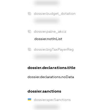
XXXXXXXXXX
dossier.budget_dotation
XXXXXXXXXX
dossier.palne_akciz
dossier.notInList
dossier.bigTaxPayerReg
XXXXXXXXXX
dossier.declarations.title
dossier.declarations.noData
dossier.sanctions
dossier.specSanctions
XXXXXXXXXX