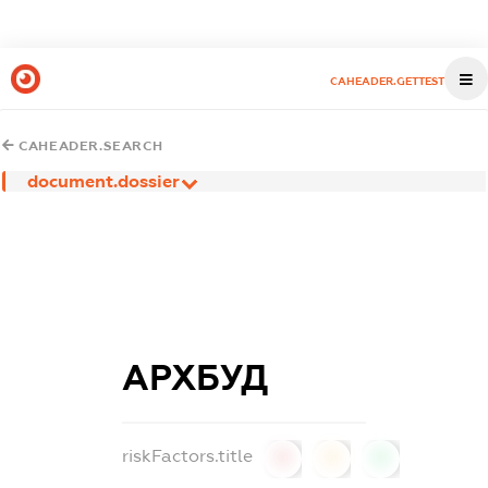
CAHEADER.GETTEST
CAHEADER.SEARCH
document.dossier
АРХБУД
riskFactors.title
0
0
0