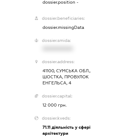
dossier.position -
dossier.beneficiaries:
dossier.missingData
dossier.smida:
XXXXXXXXXX
dossier.address:
41100, СУМСЬКА ОБЛ.,
ШОСТКА, ПРОВУЛОК
ЕНГЕЛЬСА, 4
dossier.capital:
12 000 грн.
dossier.kveds:
71.11
діяльність у сфері
архітектури