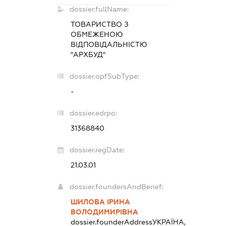
dossier.fullName:
ТОВАРИСТВО З
ОБМЕЖЕНОЮ
ВІДПОВІДАЛЬНІСТЮ
"АРХБУД"
dossier.opfSubType:
-
dossier.edrpo:
31368840
dossier.regDate:
21.03.01
dossier.foundersAndBenef:
ШИЛОВА ІРИНА
ВОЛОДИМИРІВНА
dossier.founderAddress
УКРАЇНА,