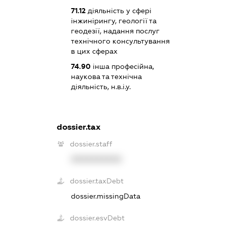
71.12
діяльність у сфері
інжинірингу, геології та
геодезії, надання послуг
технічного консультування
в цих сферах
74.90
інша професійна,
наукова та технічна
діяльність, н.в.і.у.
dossier.tax
dossier.staff
XXXXXXXXXX
dossier.taxDebt
dossier.missingData
dossier.esvDebt