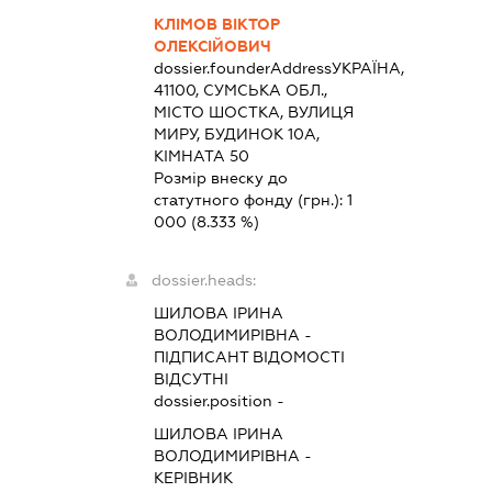
КЛІМОВ ВІКТОР
ОЛЕКСІЙОВИЧ
dossier.founderAddress
УКРАЇНА,
41100, СУМСЬКА ОБЛ.,
МІСТО ШОСТКА, ВУЛИЦЯ
МИРУ, БУДИНОК 10А,
КІМНАТА 50
Розмір внеску до
статутного фонду (грн.):
1
000
(8.333 %)
dossier.heads:
ШИЛОВА ІРИНА
ВОЛОДИМИРІВНА
-
ПІДПИСАНТ
ВІДОМОСТІ
ВІДСУТНІ
dossier.position -
ШИЛОВА ІРИНА
ВОЛОДИМИРІВНА
-
КЕРІВНИК