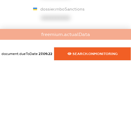
dossier.rnboSanctions
XXXXXXXXXX
dossier.amkuBlackList
freemium.actualData
XXXXXXXXXX
dossier.ofacSanctions
document.dueToDate
27.09.22
SEARCH.ONMONITORING
XXXXXXXXXX
dossier.ofacNonSdnSanctions
XXXXXXXXXX
dossier.gbSanctions
XXXXXXXXXX
dossier.ausSanctions
XXXXXXXXXX