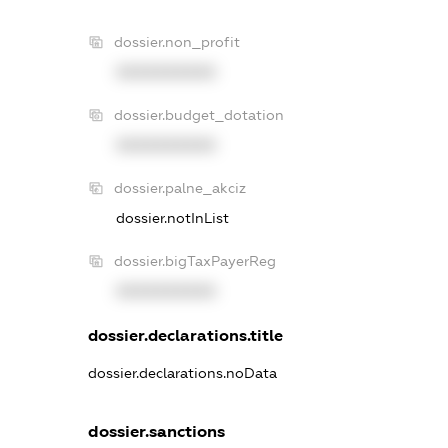
dossier.non_profit
XXXXXXXXXX
dossier.budget_dotation
XXXXXXXXXX
dossier.palne_akciz
dossier.notInList
dossier.bigTaxPayerReg
XXXXXXXXXX
dossier.declarations.title
dossier.declarations.noData
dossier.sanctions