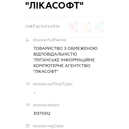
"ЛІКАСОФТ"
riskFactors.title
0
0
0
dossier.fullName:
ТОВАРИСТВО З ОБМЕЖЕНОЮ
ВІДПОВІДАЛЬНІСТЮ
"ЛУГАНСЬКЕ ІНФОРМАЦІЙНЕ
КОМП'ЮТЕРНЕ АГЕНТСТВО
"ЛІКАСОФТ"
dossier.opfSubType:
-
dossier.edrpo:
31375912
dossier.regDate: