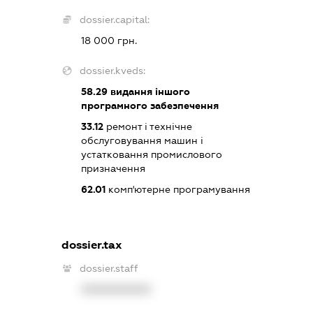
dossier.capital:
18 000 грн.
dossier.kveds:
58.29
видання іншого
програмного забезпечення
33.12
ремонт і технічне
обслуговування машин і
устатковання промислового
призначення
62.01
комп'ютерне програмування
dossier.tax
dossier.staff
XXXXXXXXXX