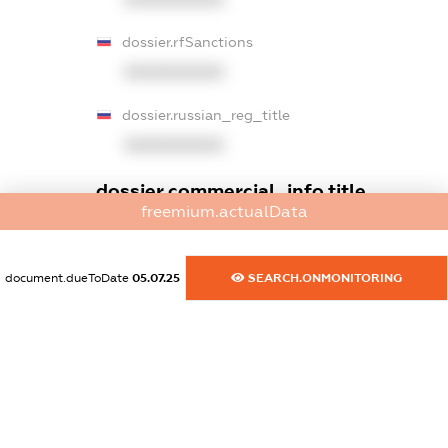
dossier.rfSanctions
XXXXXXXXXX
dossier.russian_reg_title
XXXXXXXXXX
dossier.commercial_info.title
freemium.actualData
dossier.commercial_info.postal_address
XXXXXXXXXX
document.dueToDate
05.07.25
SEARCH.ONMONITORING
dossier.commercial_info.phone
XXXXXXXXXX
dossier.commercial_info.fax
XXXXXXXXXX
dossier.commercial_info.email