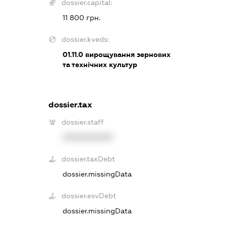
dossier.capital:
11 800 грн.
dossier.kveds:
01.11.0
вирощування зернових
та технічних культур
dossier.tax
dossier.staff
XXXXXXXXXX
dossier.taxDebt
dossier.missingData
dossier.esvDebt
dossier.missingData