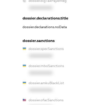
dossier.bigTaxPayerReg
XXXXXXXXXX
dossier.declarations.title
dossier.declarations.noData
dossier.sanctions
dossier.specSanctions
XXXXXXXXXX
dossier.rnboSanctions
XXXXXXXXXX
dossier.amkuBlackList
XXXXXXXXXX
dossier.ofacSanctions