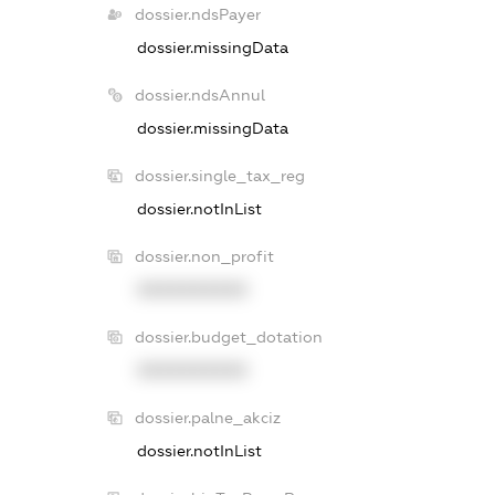
dossier.ndsPayer
dossier.missingData
dossier.ndsAnnul
dossier.missingData
dossier.single_tax_reg
dossier.notInList
dossier.non_profit
XXXXXXXXXX
dossier.budget_dotation
XXXXXXXXXX
dossier.palne_akciz
dossier.notInList