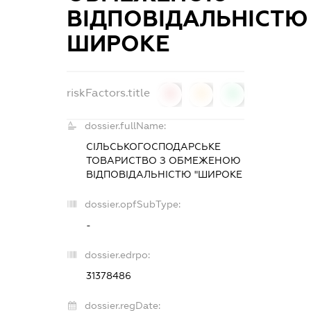
ВІДПОВІДАЛЬНІСТЮ
ШИРОКЕ
riskFactors.title
0
0
0
dossier.fullName:
СІЛЬСЬКОГОСПОДАРСЬКЕ
ТОВАРИСТВО З ОБМЕЖЕНОЮ
ВІДПОВІДАЛЬНІСТЮ "ШИРОКЕ
dossier.opfSubType:
-
dossier.edrpo:
31378486
dossier.regDate: