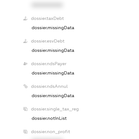
XXXXXXXXXX
dossier.taxDebt
dossier.missingData
dossier.esvDebt
dossier.missingData
dossier.ndsPayer
dossier.missingData
dossier.ndsAnnul
dossier.missingData
dossier.single_tax_reg
dossier.notInList
dossier.non_profit