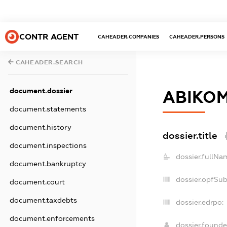
CONTR AGENT
CAHEADER.COMPANIES
CAHEADER.PERSONS
CAHEADER.SEARCH
document.dossier
АВІКО
document.statements
document.history
dossier.title
document.inspections
dossier.fullNa
document.bankruptcy
dossier.opfSu
document.court
document.taxdebts
dossier.edrpo:
document.enforcements
dossier.found