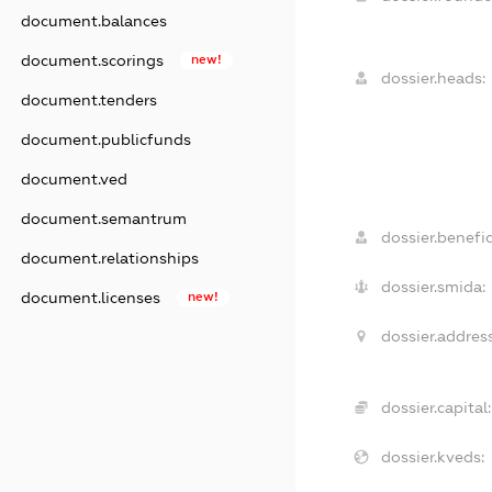
document.balances
document.scorings
new!
dossier.heads:
document.tenders
document.publicfunds
document.ved
document.semantrum
dossier.benefic
document.relationships
dossier.smida:
document.licenses
new!
dossier.address
dossier.capital:
dossier.kveds: