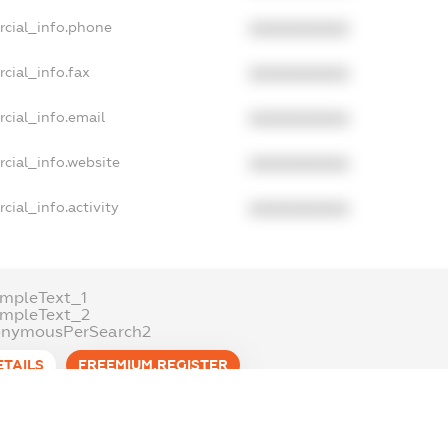
rcial_info.phone
XXXXXXXXXX
cial_info.fax
XXXXXXXXXX
cial_info.email
XXXXXXXXXX
cial_info.website
XXXXXXXXXX
cial_info.activity
XXXXXXXXXX
mpleText_1
ampleText_2
onymousPerSearch2
ETAILS
FREEMIUM.REGISTER