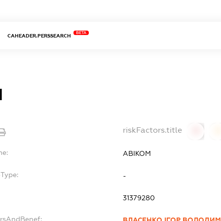
BETA
CAHEADER.PERSSEARCH
М
riskFactors.title
0
0
me:
АВІКОМ
bType:
-
31379280
ersAndBenef:
ВЛАСЕНКО ІГОР ВОЛОДИ