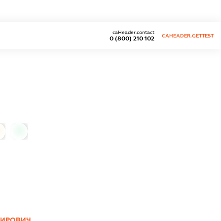
caHeader.contact
CAHEADER.GETTEST
0 (800) 210 102
0
МИРОВИЧ