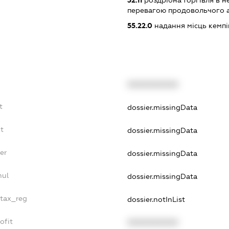
52.11
роздрібна торгівля в н
перевагою продовольчого 
55.22.0
надання місць кемп
XXXXXXXXXX
t
dossier.missingData
t
dossier.missingData
er
dossier.missingData
nul
dossier.missingData
_tax_reg
dossier.notInList
ofit
XXXXXXXXXX