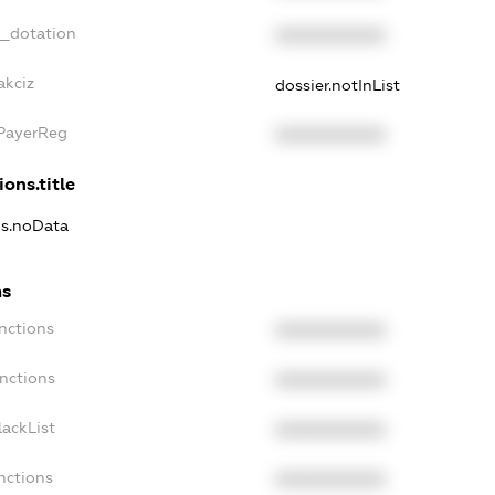
t_dotation
XXXXXXXXXX
akciz
dossier.notInList
xPayerReg
XXXXXXXXXX
ions.title
ns.noData
ns
nctions
XXXXXXXXXX
nctions
XXXXXXXXXX
ackList
XXXXXXXXXX
nctions
XXXXXXXXXX