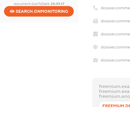
document.dueToDate
24.03.17
dossier.comme
SEARCH.ONMONITORING
dossier.commer
dossier.commer
dossier.commer
dossier.commer
freemium.exa
freemium.ex
freemium.an
FREEMIUM.D