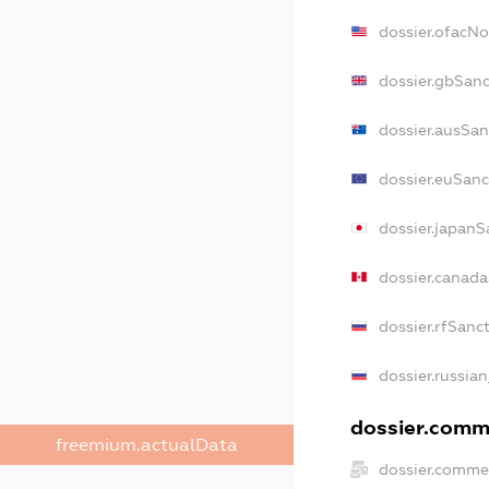
dossier.ofacN
dossier.gbSanc
dossier.ausSan
dossier.euSanc
dossier.japanS
dossier.canad
dossier.rfSanc
dossier.russian
dossier.comme
freemium.actualData
dossier.commer