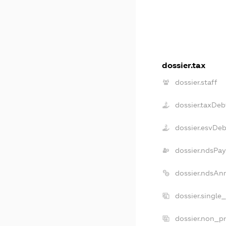
dossier.tax
dossier.staff
dossier.taxDeb
dossier.esvDeb
dossier.ndsPay
dossier.ndsAn
dossier.single
dossier.non_pr