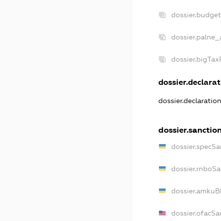
dossier.budge
dossier.palne_
dossier.bigTa
dossier.declarat
dossier.declaratio
dossier.sanctio
dossier.specSa
dossier.rnboSa
dossier.amkuBl
dossier.ofacSa