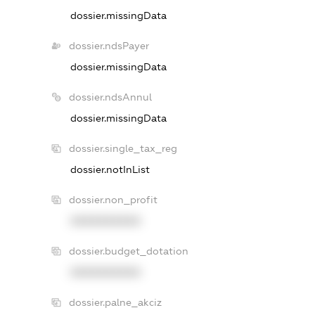
dossier.missingData
dossier.ndsPayer
dossier.missingData
dossier.ndsAnnul
dossier.missingData
dossier.single_tax_reg
dossier.notInList
dossier.non_profit
XXXXXXXXXX
dossier.budget_dotation
XXXXXXXXXX
dossier.palne_akciz