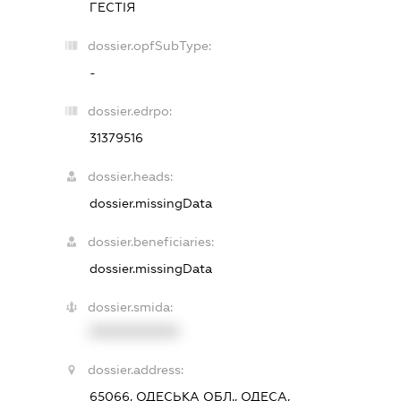
ГЕСТІЯ
dossier.opfSubType:
-
dossier.edrpo:
31379516
dossier.heads:
dossier.missingData
dossier.beneficiaries:
dossier.missingData
dossier.smida:
XXXXXXXXXX
dossier.address:
65066, ОДЕСЬКА ОБЛ., ОДЕСА,