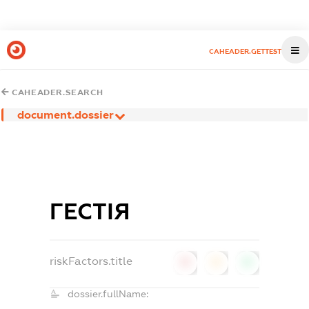
CAHEADER.GETTEST
CAHEADER.SEARCH
document.dossier
ГЕСТІЯ
riskFactors.title
0
0
0
dossier.fullName: