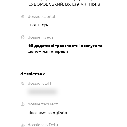
СУВОРОВСЬКИЙ, ВУЛ.39-А ЛІНІЯ, 3
dossier.capital:
11 800 грн.
dossier.kveds:
63
додаткові транспортні послуги та
допоміжні операції
dossier.tax
dossier.staff
XXXXXXXXXX
dossier.taxDebt
dossier.missingData
dossier.esvDebt