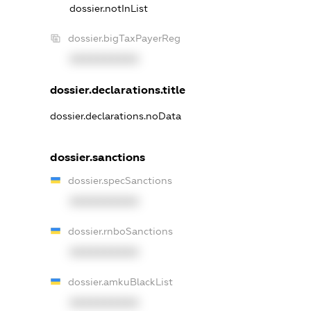
dossier.notInList
dossier.bigTaxPayerReg
XXXXXXXXXX
dossier.declarations.title
dossier.declarations.noData
dossier.sanctions
dossier.specSanctions
XXXXXXXXXX
dossier.rnboSanctions
XXXXXXXXXX
dossier.amkuBlackList
XXXXXXXXXX