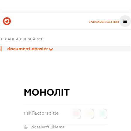
CAHEADER.GETTEST
CAHEADER.SEARCH
document.dossier
МОНОЛІТ
riskFactors.title
0
0
0
dossier.fullName: