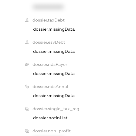
XXXXXXXXXX
dossier.taxDebt
dossier.missingData
dossier.esvDebt
dossier.missingData
dossier.ndsPayer
dossier.missingData
dossier.ndsAnnul
dossier.missingData
dossier.single_tax_reg
dossier.notInList
dossier.non_profit