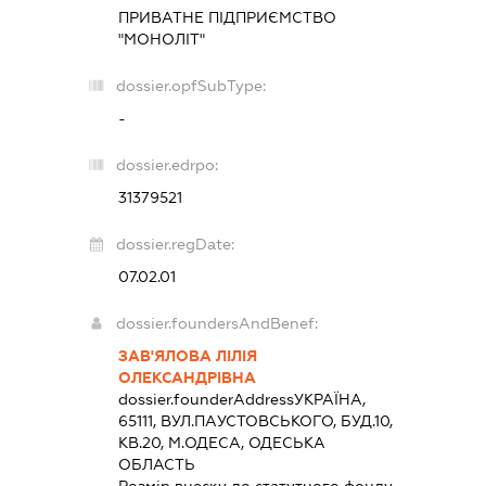
ПРИВАТНЕ ПІДПРИЄМСТВО
"МОНОЛІТ"
dossier.opfSubType:
-
dossier.edrpo:
31379521
dossier.regDate:
07.02.01
dossier.foundersAndBenef:
ЗАВ'ЯЛОВА ЛІЛІЯ
ОЛЕКСАНДРІВНА
dossier.founderAddress
УКРАЇНА,
65111, ВУЛ.ПАУСТОВСЬКОГО, БУД.10,
КВ.20, М.ОДЕСА, ОДЕСЬКА
ОБЛАСТЬ