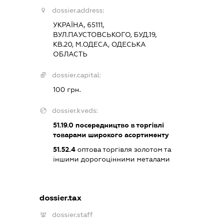
dossier.address:
УКРАЇНА, 65111,
ВУЛ.ПАУСТОВСЬКОГО, БУД.19,
КВ.20, М.ОДЕСА, ОДЕСЬКА
ОБЛАСТЬ
dossier.capital:
100 грн.
dossier.kveds:
51.19.0
посередництво в торгівлі
товарами широкого асортименту
51.52.4
оптова торгівля золотом та
іншими дорогоцінними металами
dossier.tax
dossier.staff