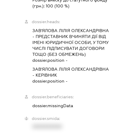
Розмір внеску до статутного фонду
(грн.):
100
(100 %)
dossier.heads:
ЗАВ'ЯЛОВА ЛІЛІЯ ОЛЕКСАНДРІВНА
-
ПРЕДСТАВНИК
ВЧИНЯТИ ДІЇ ВІД
ІМЕНІ ЮРИДИЧНОЇ ОСОБИ, У ТОМУ
ЧИСЛІ ПІДПИСУВАТИ ДОГОВОРИ
ТОЩО (БЕЗ ОБМЕЖЕНЬ)
dossier.position -
ЗАВ'ЯЛОВА ЛІЛІЯ ОЛЕКСАНДРІВНА
-
КЕРІВНИК
dossier.position -
dossier.beneficiaries:
dossier.missingData
dossier.smida:
XXXXXXXXXX