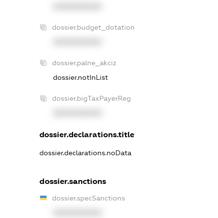
XXXXXXXXXX
dossier.budget_dotation
XXXXXXXXXX
dossier.palne_akciz
dossier.notInList
dossier.bigTaxPayerReg
XXXXXXXXXX
dossier.declarations.title
dossier.declarations.noData
dossier.sanctions
dossier.specSanctions
XXXXXXXXXX