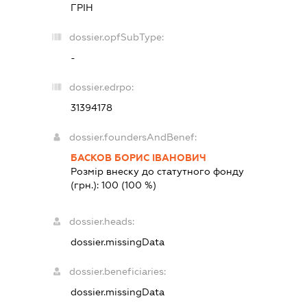
ГРІН
dossier.opfSubType:
-
dossier.edrpo:
31394178
dossier.foundersAndBenef:
БАСКОВ БОРИС ІВАНОВИЧ
Розмір внеску до статутного фонду
(грн.):
100
(100 %)
dossier.heads:
dossier.missingData
dossier.beneficiaries:
dossier.missingData