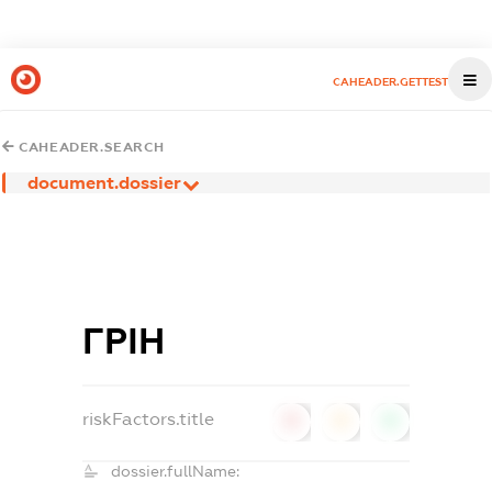
CAHEADER.GETTEST
CAHEADER.SEARCH
document.dossier
ГРІН
riskFactors.title
0
0
0
dossier.fullName: