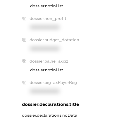
dossier.notInList
dossier.non_profit
XXXXXXXXXX
dossier.budget_dotation
XXXXXXXXXX
dossier.palne_akciz
dossier.notInList
dossier.bigTaxPayerReg
XXXXXXXXXX
dossier.declarations.title
dossier.declarations.noData