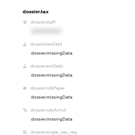
dossier.tax
dossier.staff
XXXXXXXXXX
dossier.taxDebt
dossier.missingData
dossier.esvDebt
dossier.missingData
dossier.ndsPayer
dossier.missingData
dossier.ndsAnnul
dossier.missingData
dossier.single_tax_reg