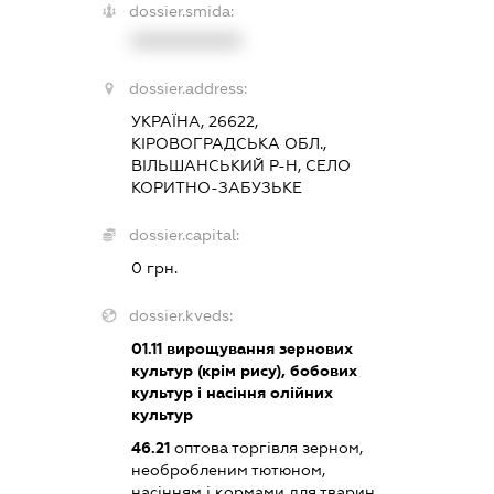
dossier.smida:
XXXXXXXXXX
dossier.address:
УКРАЇНА, 26622,
КІРОВОГРАДСЬКА ОБЛ.,
ВІЛЬШАНСЬКИЙ Р-Н, СЕЛО
КОРИТНО-ЗАБУЗЬКЕ
dossier.capital:
0 грн.
dossier.kveds:
01.11
вирощування зернових
культур (крім рису), бобових
культур і насіння олійних
культур
46.21
оптова торгівля зерном,
необробленим тютюном,
насінням і кормами для тварин