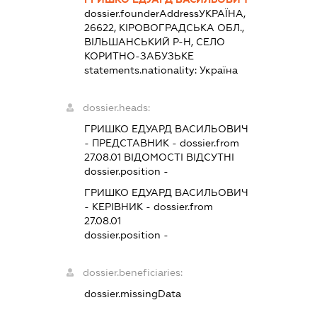
dossier.founderAddress
УКРАЇНА,
26622, КІРОВОГРАДСЬКА ОБЛ.,
ВІЛЬШАНСЬКИЙ Р-Н, СЕЛО
КОРИТНО-ЗАБУЗЬКЕ
statements.nationality:
Україна
dossier.heads:
ГРИШКО ЕДУАРД ВАСИЛЬОВИЧ
-
ПРЕДСТАВНИК
- dossier.from
27.08.01
ВІДОМОСТІ ВІДСУТНІ
dossier.position -
ГРИШКО ЕДУАРД ВАСИЛЬОВИЧ
-
КЕРІВНИК
- dossier.from
27.08.01
dossier.position -
dossier.beneficiaries:
dossier.missingData