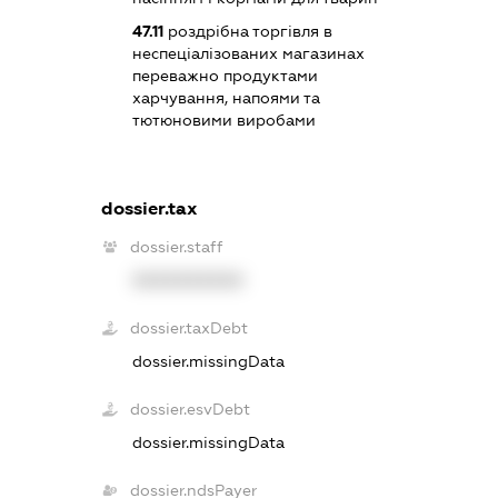
47.11
роздрібна торгівля в
неспеціалізованих магазинах
переважно продуктами
харчування, напоями та
тютюновими виробами
dossier.tax
dossier.staff
XXXXXXXXXX
dossier.taxDebt
dossier.missingData
dossier.esvDebt
dossier.missingData
dossier.ndsPayer