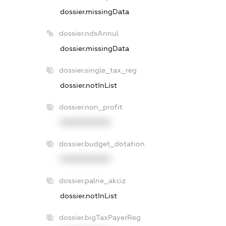
dossier.missingData
dossier.ndsAnnul
dossier.missingData
dossier.single_tax_reg
dossier.notInList
dossier.non_profit
XXXXXXXXXX
dossier.budget_dotation
XXXXXXXXXX
dossier.palne_akciz
dossier.notInList
dossier.bigTaxPayerReg