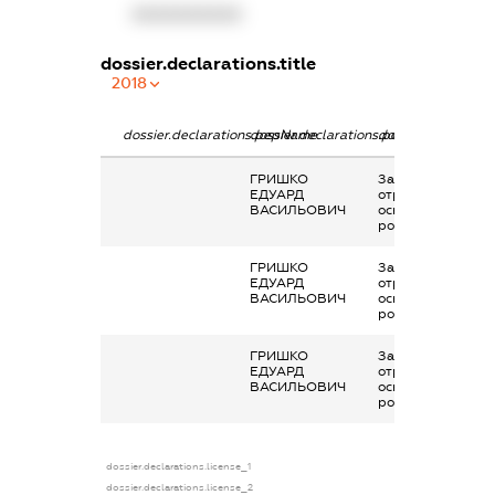
XXXXXXXXXX
dossier.declarations.title
2018
dossier.declarations.pepName
dossier.declarations.personName
dossier.declaratio
ГРИШКО
Заробітна плата
ЕДУАРД
отримана за
ВАСИЛЬОВИЧ
основним місцем
роботи
ГРИШКО
Заробітна плата
ЕДУАРД
отримана за
ВАСИЛЬОВИЧ
основним місцем
роботи
ГРИШКО
Заробітна плата
ЕДУАРД
отримана за
ВАСИЛЬОВИЧ
основним місцем
роботи
dossier.declarations.license_1
dossier.declarations.license_2