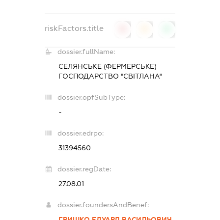
riskFactors.title
0
0
0
dossier.fullName:
СЕЛЯНСЬКЕ (ФЕРМЕРСЬКЕ)
ГОСПОДАРСТВО "СВІТЛАНА"
dossier.opfSubType:
-
dossier.edrpo:
31394560
dossier.regDate:
27.08.01
dossier.foundersAndBenef:
ГРИШКО ЕДУАРД ВАСИЛЬОВИЧ