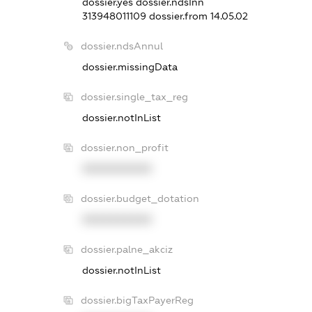
dossier.yes
dossier.ndsInn
313948011109
dossier.from 14.05.02
dossier.ndsAnnul
dossier.missingData
dossier.single_tax_reg
dossier.notInList
dossier.non_profit
XXXXXXXXXX
dossier.budget_dotation
XXXXXXXXXX
dossier.palne_akciz
dossier.notInList
dossier.bigTaxPayerReg