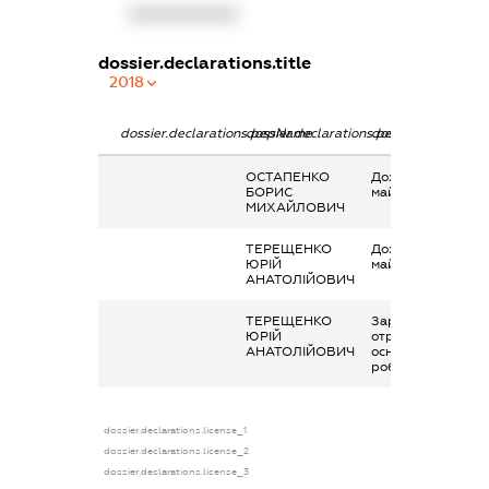
XXXXXXXXXX
dossier.declarations.title
2018
dossier.declarations.pepName
dossier.declarations.personName
dossier.declaratio
ОСТАПЕНКО
Дохід від наданн
БОРИС
майна в оренду
МИХАЙЛОВИЧ
ТЕРЕЩЕНКО
Дохід від наданн
ЮРІЙ
майна в оренду
АНАТОЛІЙОВИЧ
ТЕРЕЩЕНКО
Заробітна плата
ЮРІЙ
отримана за
АНАТОЛІЙОВИЧ
основним місцем
роботи
dossier.declarations.license_1
dossier.declarations.license_2
dossier.declarations.license_3