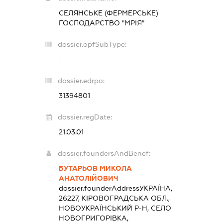
СЕЛЯНСЬКЕ (ФЕРМЕРСЬКЕ)
ГОСПОДАРСТВО "МРІЯ"
dossier.opfSubType:
-
dossier.edrpo:
31394801
dossier.regDate:
21.03.01
dossier.foundersAndBenef:
БУТАРЬОВ МИКОЛА
АНАТОЛІЙОВИЧ
dossier.founderAddress
УКРАЇНА,
26227, КІРОВОГРАДСЬКА ОБЛ.,
НОВОУКРАЇНСЬКИЙ Р-Н, СЕЛО
НОВОГРИГОРІВКА,