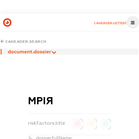
CAHEADER.GETTEST
CAHEADER.SEARCH
document.dossier
МРІЯ
riskFactors.title
0
0
0
dossier.fullName: