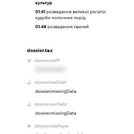
культур
01.41
розведення великої рогатої
худоби молочних порід
01.46
розведення свиней
dossier.tax
dossier.staff
XXXXXXXXXX
dossier.taxDebt
dossier.missingData
dossier.esvDebt
dossier.missingData
dossier.ndsPayer