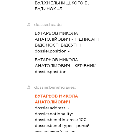
ВУЛ.ХМЕЛЬНИЦЬКОГО Б.,
БУДИНОК 43
dossier.heads:
БУТАРЬОВ МИКОЛА
АНАТОЛІЙОВИЧ
-
ПІДПИСАНТ
ВІДОМОСТІ ВІДСУТНІ
dossier.position -
БУТАРЬОВ МИКОЛА
АНАТОЛІЙОВИЧ
-
КЕРІВНИК
dossier.position -
dossier.beneficiaries:
БУТАРЬОВ МИКОЛА
АНАТОЛІЙОВИЧ
dossier.address:
-
dossier.nationality:
-
dossier.benefInterest:
100
dossier.benefType:
Прямий
вирішальний вплив