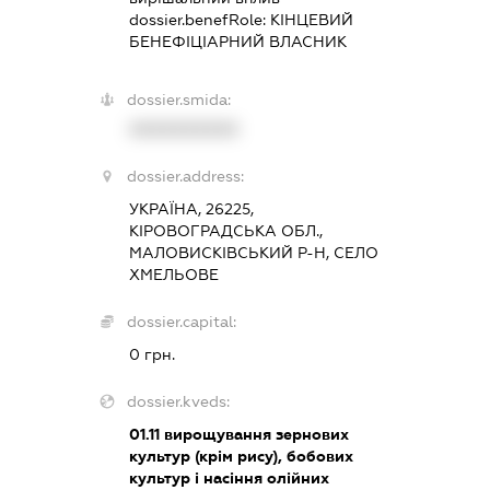
dossier.benefRole:
КІНЦЕВИЙ
БЕНЕФІЦІАРНИЙ ВЛАСНИК
dossier.smida:
XXXXXXXXXX
dossier.address:
УКРАЇНА, 26225,
КІРОВОГРАДСЬКА ОБЛ.,
МАЛОВИСКІВСЬКИЙ Р-Н, СЕЛО
ХМЕЛЬОВЕ
dossier.capital:
0 грн.
dossier.kveds:
01.11
вирощування зернових
культур (крім рису), бобових
культур і насіння олійних