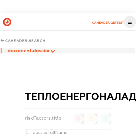
CAHEADER.GETTEST
CAHEADER.SEARCH
document.dossier
ТЕПЛОЕНЕРГОНАЛА
riskFactors.title
0
0
0
dossier.fullName: