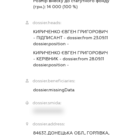
Розмір внеску до статутного фонду
(грн.):
14 000
(100 %)
dossier.heads:
КИРИЧЕНКО ЄВГЕН ГРИГОРОВИЧ
-
ПІДПИСАНТ
- dossier.from 23.09.11
dossier.position -
КИРИЧЕНКО ЄВГЕН ГРИГОРОВИЧ
-
КЕРІВНИК
- dossier.from 28.09.11
dossier.position -
dossier.beneficiaries:
dossier.missingData
dossier.smida:
XXXXXXXXXX
dossier.address:
84637, ДОНЕЦЬКА ОБЛ., ГОРЛІВКА,