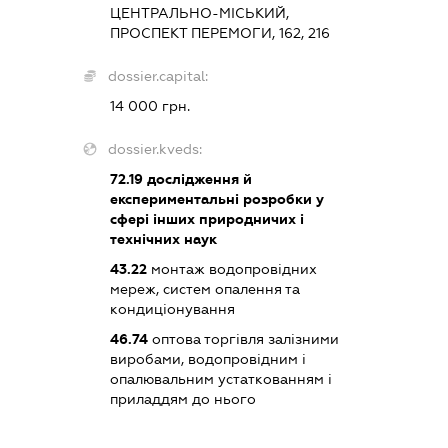
ЦЕНТРАЛЬНО-МІСЬКИЙ,
ПРОСПЕКТ ПЕРЕМОГИ, 162, 216
dossier.capital:
14 000 грн.
dossier.kveds:
72.19
дослідження й
експериментальні розробки у
сфері інших природничих і
технічних наук
43.22
монтаж водопровідних
мереж, систем опалення та
кондиціонування
46.74
оптова торгівля залізними
виробами, водопровідним і
опалювальним устаткованням і
приладдям до нього