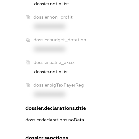
dossier.notInList
dossier.non_profit
XXXXXXXXXX
dossier.budget_dotation
XXXXXXXXXX
dossier.palne_akciz
dossier.notInList
dossier.bigTaxPayerReg
XXXXXXXXXX
dossier.declarations.title
dossier.declarations.noData
dossier.sanctions