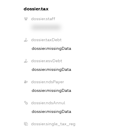
dossier.tax
dossier.staff
XXXXXXXXXX
dossier.taxDebt
dossier.missingData
dossier.esvDebt
dossier.missingData
dossier.ndsPayer
dossier.missingData
dossier.ndsAnnul
dossier.missingData
dossier.single_tax_reg