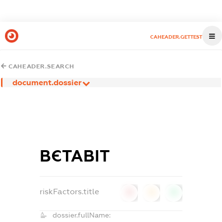
CAHEADER.GETTEST
CAHEADER.SEARCH
document.dossier
ВЄТАВІТ
riskFactors.title
0
0
0
dossier.fullName: