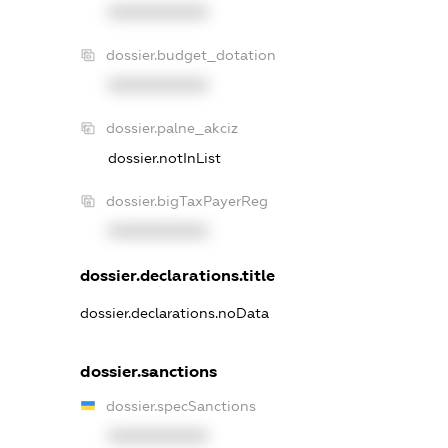
XXXXXXXXXX
dossier.budget_dotation
XXXXXXXXXX
dossier.palne_akciz
dossier.notInList
dossier.bigTaxPayerReg
XXXXXXXXXX
dossier.declarations.title
dossier.declarations.noData
dossier.sanctions
dossier.specSanctions
XXXXXXXXXX