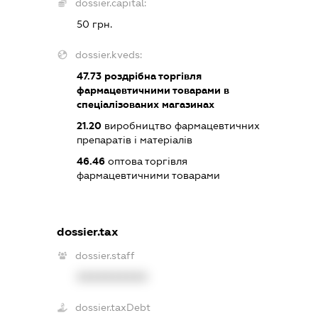
dossier.capital:
50 грн.
dossier.kveds:
47.73
роздрібна торгівля
фармацевтичними товарами в
спеціалізованих магазинах
21.20
виробництво фармацевтичних
препаратів і матеріалів
46.46
оптова торгівля
фармацевтичними товарами
dossier.tax
dossier.staff
XXXXXXXXXX
dossier.taxDebt