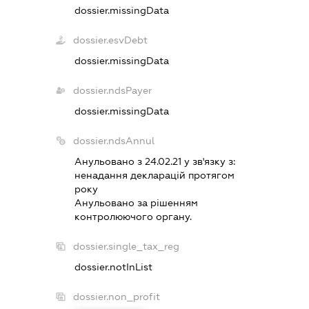
dossier.missingData
dossier.esvDebt
dossier.missingData
dossier.ndsPayer
dossier.missingData
dossier.ndsAnnul
Анульовано з 24.02.21 у зв'язку з:
ненадання декларацiй протягом
року
Анульовано за рiшенням
контролюючого органу.
dossier.single_tax_reg
dossier.notInList
dossier.non_profit