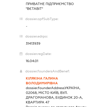
ПРИВАТНЕ ПІДПРИЄМСТВО
"ВЄТАВІТ"
dossier.opfSubType:
-
dossier.edrpo:
31413939
dossier.regDate:
16.04.01
dossier.foundersAndBenef:
КІЛЯКІНА ГАЛИНА
ВОЛОДИМИРІВНА
dossier.founderAddress
УКРАЇНА,
02068, МІСТО КИЇВ, ВУЛ.
ДРАГОМАНОВА, БУДИНОК 20-А,
КВАРТИРА 47
Розмір внеску до статутного фонду