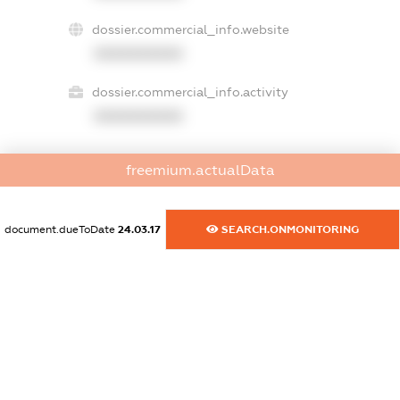
dossier.commercial_info.website
XXXXXXXXXX
dossier.commercial_info.activity
XXXXXXXXXX
freemium.actualData
freemium.exampleText_1
freemium.exampleText_2
freemium.anonymousPerSearch2
document.dueToDate
24.03.17
SEARCH.ONMONITORING
FREEMIUM.DETAILS
FREEMIUM.REGISTER