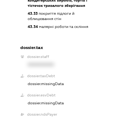
кондитерських виробів, тортів і
тістечок тривалого зберігання
43.33
покриття підлоги й
облицювання стін
43.34
малярні роботи та скління
dossier.tax
dossier.staff
XXXXXXXXXX
dossier.taxDebt
dossier.missingData
dossier.esvDebt
dossier.missingData
dossier.ndsPayer