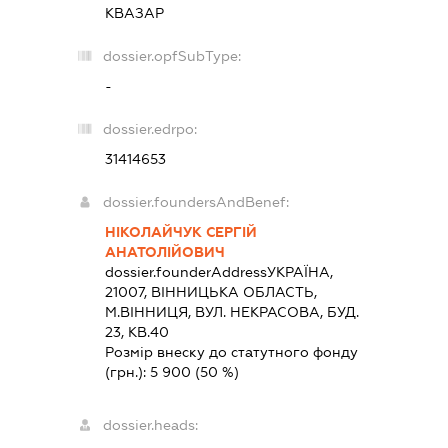
КВАЗАР
dossier.opfSubType:
-
dossier.edrpo:
31414653
dossier.foundersAndBenef:
НІКОЛАЙЧУК СЕРГІЙ
АНАТОЛІЙОВИЧ
dossier.founderAddress
УКРАЇНА,
21007, ВIННИЦЬКА ОБЛАСТЬ,
М.ВІННИЦЯ, ВУЛ. НЕКРАСОВА, БУД.
23, КВ.40
Розмір внеску до статутного фонду
(грн.):
5 900
(50 %)
dossier.heads: