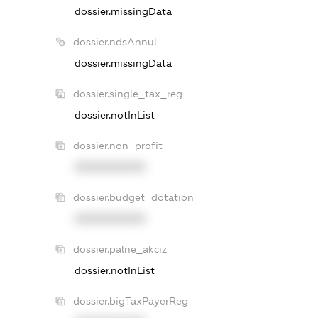
dossier.missingData
dossier.ndsAnnul
dossier.missingData
dossier.single_tax_reg
dossier.notInList
dossier.non_profit
XXXXXXXXXX
dossier.budget_dotation
XXXXXXXXXX
dossier.palne_akciz
dossier.notInList
dossier.bigTaxPayerReg