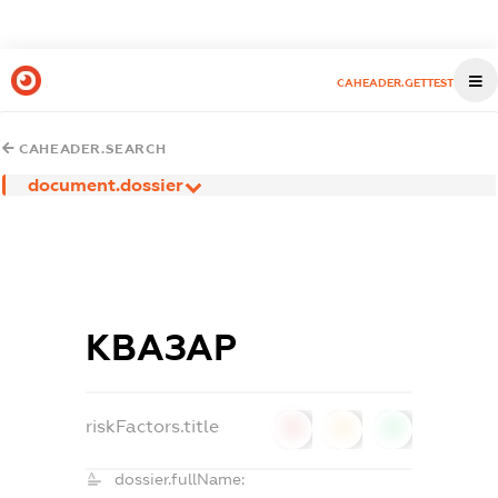
CAHEADER.GETTEST
CAHEADER.SEARCH
document.dossier
КВАЗАР
riskFactors.title
0
0
0
dossier.fullName: