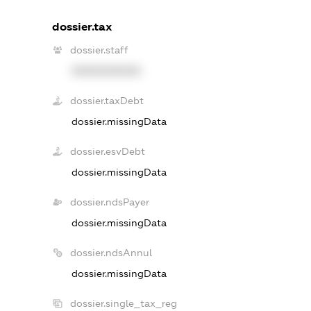
dossier.tax
dossier.staff
XXXXXXXXXX
dossier.taxDebt
dossier.missingData
dossier.esvDebt
dossier.missingData
dossier.ndsPayer
dossier.missingData
dossier.ndsAnnul
dossier.missingData
dossier.single_tax_reg