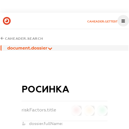
CAHEADER.GETTEST
CAHEADER.SEARCH
document.dossier
РОСИНКА
riskFactors.title
0
0
0
dossier.fullName: