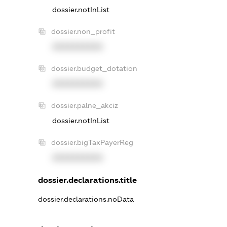
dossier.notInList
dossier.non_profit
XXXXXXXXXX
dossier.budget_dotation
XXXXXXXXXX
dossier.palne_akciz
dossier.notInList
dossier.bigTaxPayerReg
XXXXXXXXXX
dossier.declarations.title
dossier.declarations.noData