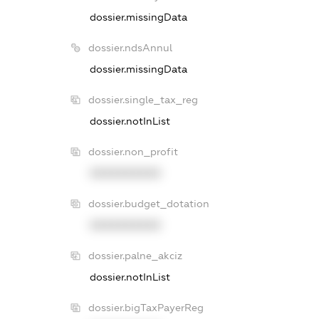
dossier.missingData
dossier.ndsAnnul
dossier.missingData
dossier.single_tax_reg
dossier.notInList
dossier.non_profit
XXXXXXXXXX
dossier.budget_dotation
XXXXXXXXXX
dossier.palne_akciz
dossier.notInList
dossier.bigTaxPayerReg