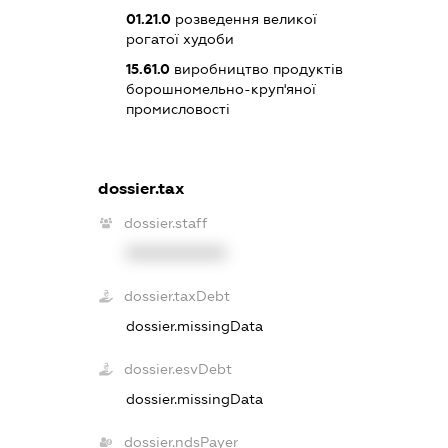
01.21.0
розведення великої
рогатої худоби
15.61.0
виробництво продуктів
борошномельно-круп'яної
промисловості
dossier.tax
dossier.staff
XXXXXXXXXX
dossier.taxDebt
dossier.missingData
dossier.esvDebt
dossier.missingData
dossier.ndsPayer