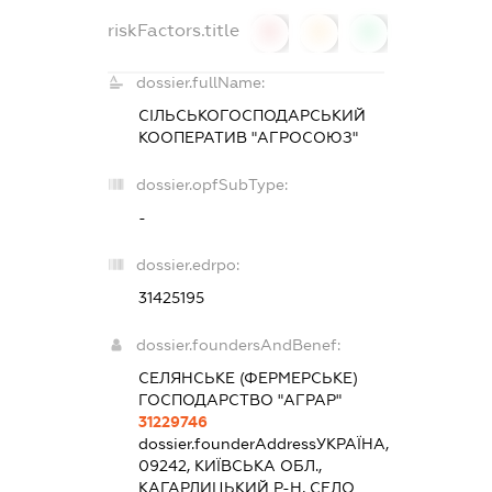
riskFactors.title
0
0
0
dossier.fullName:
СІЛЬСЬКОГОСПОДАРСЬКИЙ
КООПЕРАТИВ "АГРОСОЮЗ"
dossier.opfSubType:
-
dossier.edrpo:
31425195
dossier.foundersAndBenef:
СЕЛЯНСЬКЕ (ФЕРМЕРСЬКЕ)
ГОСПОДАРСТВО "АГРАР"
31229746
dossier.founderAddress
УКРАЇНА,
09242, КИЇВСЬКА ОБЛ.,
КАГАРЛИЦЬКИЙ Р-Н, СЕЛО