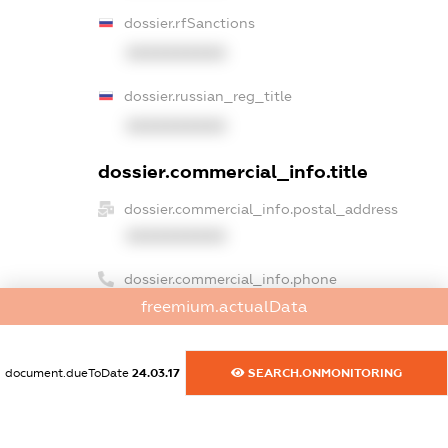
dossier.rfSanctions
XXXXXXXXXX
dossier.russian_reg_title
XXXXXXXXXX
dossier.commercial_info.title
dossier.commercial_info.postal_address
XXXXXXXXXX
dossier.commercial_info.phone
freemium.actualData
XXXXXXXXXX
dossier.commercial_info.fax
document.dueToDate
24.03.17
SEARCH.ONMONITORING
XXXXXXXXXX
dossier.commercial_info.email
XXXXXXXXXX