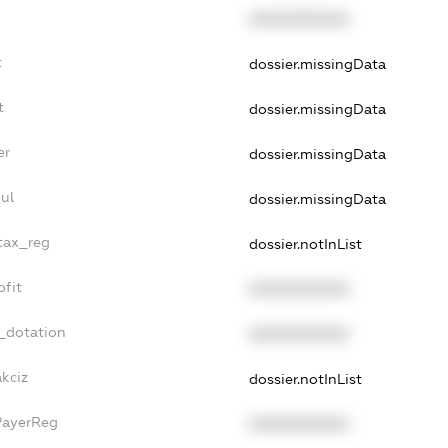
XXXXXXXXXX
t
dossier.missingData
t
dossier.missingData
er
dossier.missingData
ul
dossier.missingData
_tax_reg
dossier.notInList
ofit
XXXXXXXXXX
_dotation
XXXXXXXXXX
akciz
dossier.notInList
PayerReg
XXXXXXXXXX