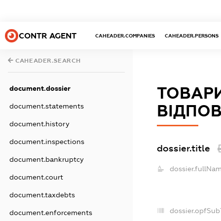
CONTR AGENT
CAHEADER.COMPANIES
CAHEADER.PERSONS
CAHEADER.SEARCH
ТОВАР
document.dossier
ВІДПОВ
document.statements
document.history
document.inspections
dossier.title
document.bankruptcy
dossier.fullNam
document.court
document.taxdebts
dossier.opfSub
document.enforcements