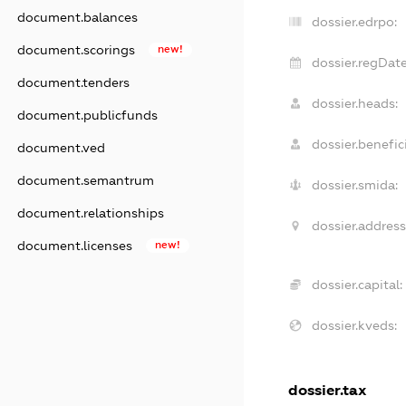
document.balances
dossier.edrpo:
document.scorings
new!
dossier.regDate
document.tenders
dossier.heads:
document.publicfunds
dossier.benefici
document.ved
document.semantrum
dossier.smida:
document.relationships
dossier.address
document.licenses
new!
dossier.capital:
dossier.kveds:
dossier.tax