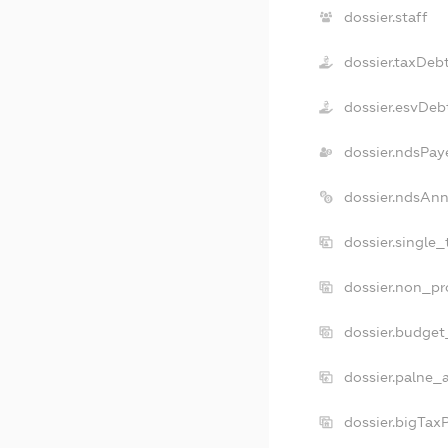
dossier.staff
dossier.taxDeb
dossier.esvDeb
dossier.ndsPay
dossier.ndsAnn
dossier.single
dossier.non_pr
dossier.budget
dossier.palne_
dossier.bigTax