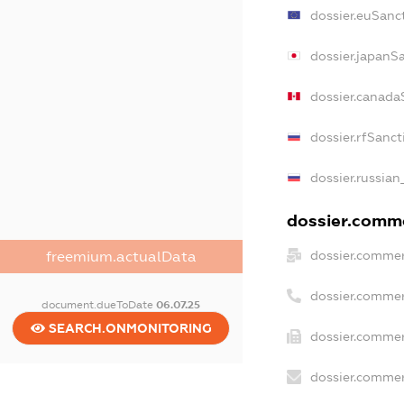
dossier.euSanc
dossier.japanS
dossier.canada
dossier.rfSanct
dossier.russian
dossier.comme
dossier.commer
freemium.actualData
dossier.commer
document.dueToDate
06.07.25
SEARCH.ONMONITORING
dossier.commer
dossier.commer