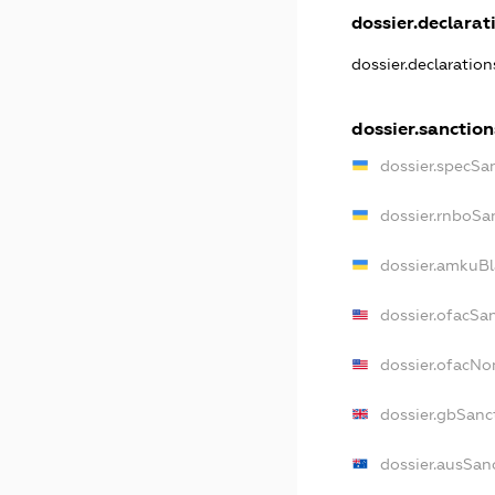
dossier.declarati
dossier.declaratio
dossier.sanction
dossier.specSa
dossier.rnboSa
dossier.amkuBl
dossier.ofacSa
dossier.ofacN
dossier.gbSanc
dossier.ausSan