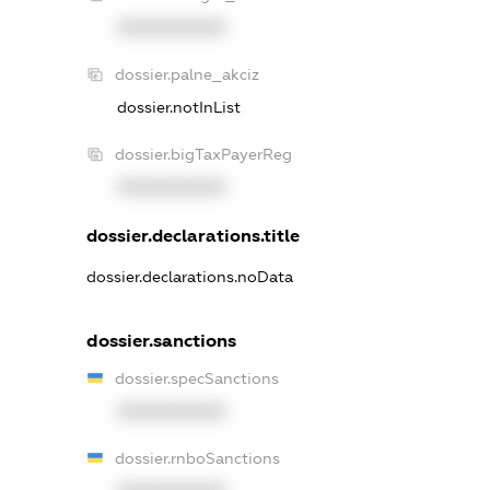
XXXXXXXXXX
dossier.palne_akciz
dossier.notInList
dossier.bigTaxPayerReg
XXXXXXXXXX
dossier.declarations.title
dossier.declarations.noData
dossier.sanctions
dossier.specSanctions
XXXXXXXXXX
dossier.rnboSanctions