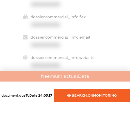
XXXXXXXXXX
dossier.commercial_info.fax
XXXXXXXXXX
dossier.commercial_info.email
XXXXXXXXXX
dossier.commercial_info.website
XXXXXXXXXX
freemium.actualData
dossier.commercial_info.activity
XXXXXXXXXX
document.dueToDate
24.03.17
SEARCH.ONMONITORING
freemium.exampleText_1
freemium.exampleText_2
freemium.anonymousPerSearch2