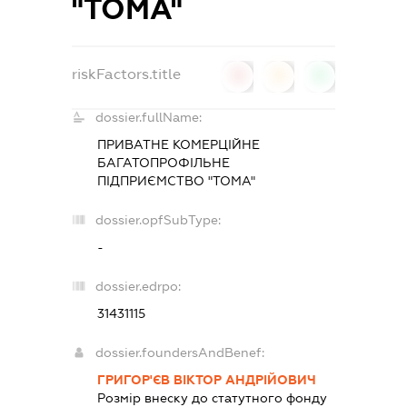
"ТОМА"
riskFactors.title
0
0
0
dossier.fullName:
ПРИВАТНЕ КОМЕРЦІЙНЕ
БАГАТОПРОФІЛЬНЕ
ПІДПРИЄМСТВО "ТОМА"
dossier.opfSubType:
-
dossier.edrpo:
31431115
dossier.foundersAndBenef:
ГРИГОР'ЄВ ВІКТОР АНДРІЙОВИЧ
Розмір внеску до статутного фонду