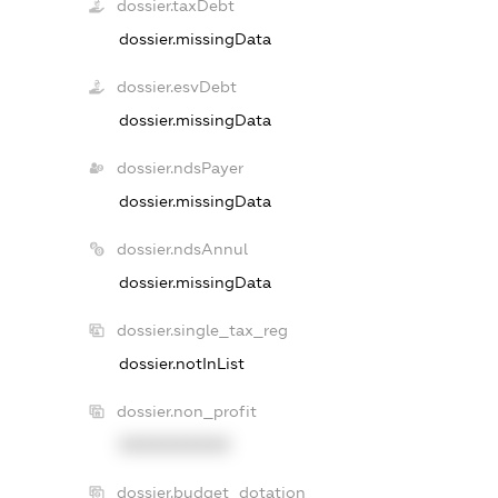
dossier.taxDebt
dossier.missingData
dossier.esvDebt
dossier.missingData
dossier.ndsPayer
dossier.missingData
dossier.ndsAnnul
dossier.missingData
dossier.single_tax_reg
dossier.notInList
dossier.non_profit
XXXXXXXXXX
dossier.budget_dotation