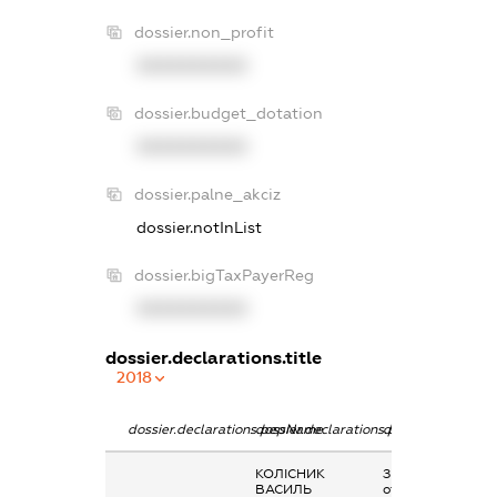
dossier.non_profit
XXXXXXXXXX
dossier.budget_dotation
XXXXXXXXXX
dossier.palne_akciz
dossier.notInList
dossier.bigTaxPayerReg
XXXXXXXXXX
dossier.declarations.title
2018
dossier.declarations.pepName
dossier.declarations.personName
dossier.declarati
КОЛІСНИК
Заробітна плата
ВАСИЛЬ
отримана за