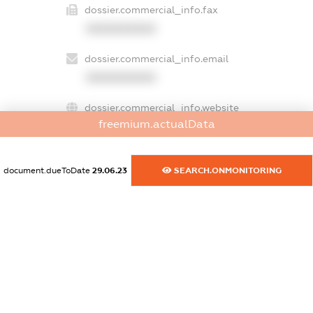
dossier.commercial_info.fax
XXXXXXXXXX
dossier.commercial_info.email
XXXXXXXXXX
dossier.commercial_info.website
freemium.actualData
XXXXXXXXXX
dossier.commercial_info.activity
document.dueToDate
29.06.23
SEARCH.ONMONITORING
XXXXXXXXXX
freemium.exampleText_1
freemium.exampleText_2
freemium.anonymousPerSearch2
FREEMIUM.DETAILS
FREEMIUM.REGISTER