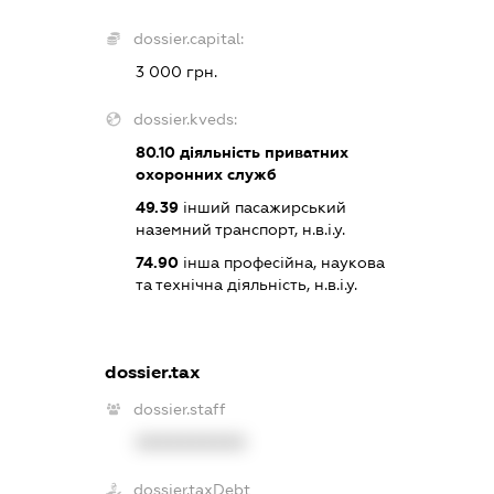
dossier.capital:
3 000 грн.
dossier.kveds:
80.10
діяльність приватних
охоронних служб
49.39
інший пасажирський
наземний транспорт, н.в.і.у.
74.90
інша професійна, наукова
та технічна діяльність, н.в.і.у.
dossier.tax
dossier.staff
XXXXXXXXXX
dossier.taxDebt