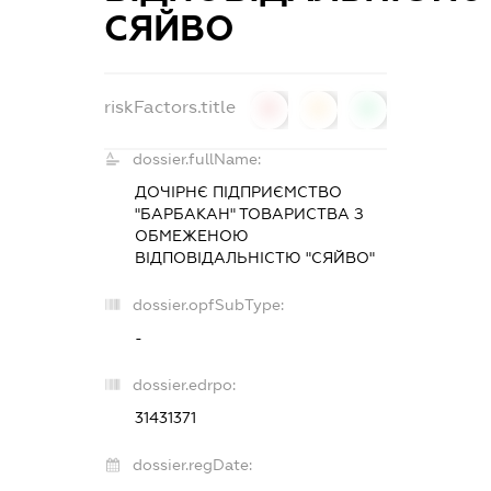
СЯЙВО
riskFactors.title
0
0
0
dossier.fullName:
ДОЧІРНЄ ПІДПРИЄМСТВО
"БАРБАКАН" ТОВАРИСТВА З
ОБМЕЖЕНОЮ
ВІДПОВІДАЛЬНІСТЮ "СЯЙВО"
dossier.opfSubType:
-
dossier.edrpo:
31431371
dossier.regDate: