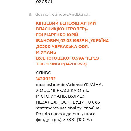
02.05.01
dossier.foundersAndBenef:
КІНЦЕВИЙ БЕНЕФІЦІАРНИЙ
ВЛАСНИК(КОНТРОЛЕР)-
ГОНЧАРЕНКО ЮРІЙ
ІВАНОВИЧ,03.03.1963Р.Н.,УКРАЇНА
,20300 ЧЕРКАСЬКА ОБЛ.
М.УМАНЬ
ВУЛ.ПОТОЦЬКОГО,59А ЧЕРЕЗ
ТОВ "СЯЙВО"(14200292)
СЯЙВО
14200292
dossier.founderAddress
УКРАЇНА,
20300, ЧЕРКАСЬКА ОБЛ.,
МІСТО УМАНЬ, ВУЛИЦЯ
НЕЗАЛЕЖНОСТІ, БУДИНОК 83
statements.nationality:
Україна
Розмір внеску до статутного
фонду (грн.):
3 000
(100 %)