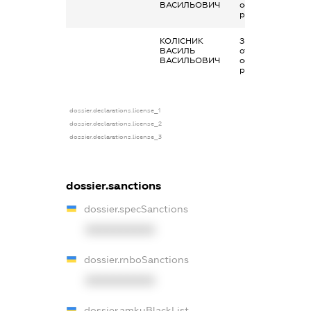
ВАСИЛЬОВИЧ
основним місцем
роботи
КОЛІСНИК
Заробітна плата
ВАСИЛЬ
отримана за
ВАСИЛЬОВИЧ
основним місцем
роботи
dossier.declarations.license_1
dossier.declarations.license_2
dossier.declarations.license_3
dossier.sanctions
dossier.specSanctions
XXXXXXXXXX
dossier.rnboSanctions
XXXXXXXXXX
dossier.amkuBlackList