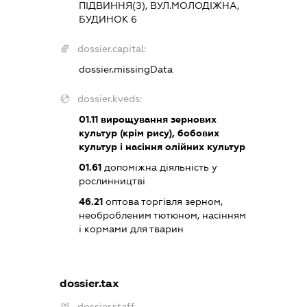
ПІДВИННЯ(З), ВУЛ.МОЛОДІЖНА,
БУДИНОК 6
dossier.capital:
dossier.missingData
dossier.kveds:
01.11
вирощування зернових
культур (крім рису), бобових
культур і насіння олійних культур
01.61
допоміжна діяльність у
рослинництві
46.21
оптова торгівля зерном,
необробленим тютюном, насінням
і кормами для тварин
dossier.tax
dossier.staff