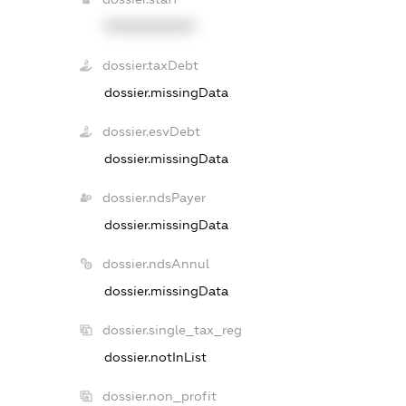
XXXXXXXXXX
dossier.taxDebt
dossier.missingData
dossier.esvDebt
dossier.missingData
dossier.ndsPayer
dossier.missingData
dossier.ndsAnnul
dossier.missingData
dossier.single_tax_reg
dossier.notInList
dossier.non_profit