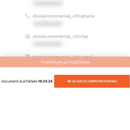
XXXXXXXXXX
dossier.commercial_info.phone
XXXXXXXXXX
dossier.commercial_info.fax
XXXXXXXXXX
dossier.commercial_info.email
freemium.actualData
XXXXXXXXXX
dossier.commercial_info.website
document.dueToDate
18.03.24
SEARCH.ONMONITORING
XXXXXXXXXX
dossier.commercial_info.activity
XXXXXXXXXX