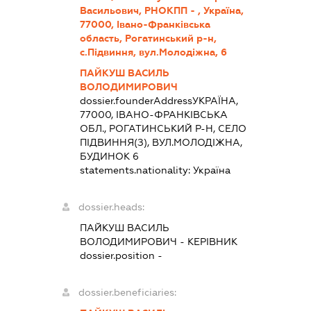
Васильович, РНОКПП - , Україна,
77000, Івано-Франківська
область, Рогатинський р-н,
с.Підвиння, вул.Молодіжна, 6
ПАЙКУШ ВАСИЛЬ
ВОЛОДИМИРОВИЧ
dossier.founderAddress
УКРАЇНА,
77000, ІВАНО-ФРАНКІВСЬКА
ОБЛ., РОГАТИНСЬКИЙ Р-Н, СЕЛО
ПІДВИННЯ(З), ВУЛ.МОЛОДІЖНА,
БУДИНОК 6
statements.nationality:
Україна
dossier.heads:
ПАЙКУШ ВАСИЛЬ
ВОЛОДИМИРОВИЧ
-
КЕРІВНИК
dossier.position -
dossier.beneficiaries: