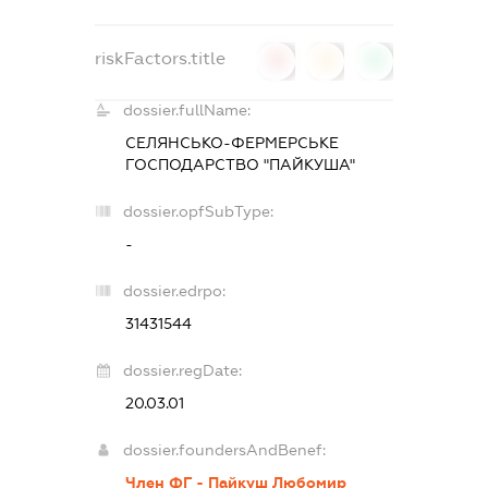
riskFactors.title
0
0
0
dossier.fullName:
СЕЛЯНСЬКО-ФЕРМЕРСЬКЕ
ГОСПОДАРСТВО "ПАЙКУША"
dossier.opfSubType:
-
dossier.edrpo:
31431544
dossier.regDate:
20.03.01
dossier.foundersAndBenef:
Член ФГ - Пайкуш Любомир