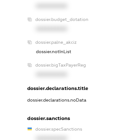
XXXXXXXXXX
dossier.budget_dotation
XXXXXXXXXX
dossier.palne_akciz
dossier.notInList
dossier.bigTaxPayerReg
XXXXXXXXXX
dossier.declarations.title
dossier.declarations.noData
dossier.sanctions
dossier.specSanctions
XXXXXXXXXX