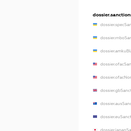
dossier.sanction
dossier.specSa
dossier.rnboSa
dossier.amkuBl
dossier.ofacSa
dossier.ofacN
dossier.gbSanc
dossier.ausSan
dossier.euSanc
dossier.japanS