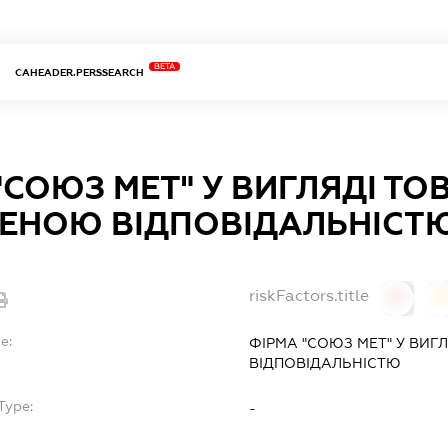
BETA
CAHEADER.PERSSEARCH
"СОЮЗ МЕТ" У ВИГЛЯДІ ТО
ЕНОЮ ВІДПОВІДАЛЬНІСТ
riskFactors.title
0
0
e:
ФІРМА "СОЮЗ МЕТ" У ВИ
ВІДПОВІДАЛЬНІСТЮ
Type:
-