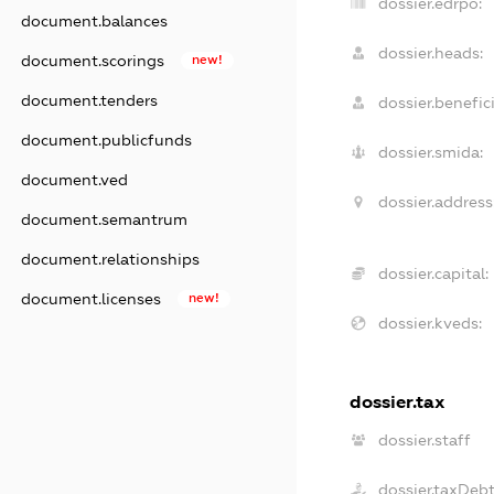
dossier.edrpo:
document.balances
dossier.heads:
document.scorings
new!
document.tenders
dossier.benefici
document.publicfunds
dossier.smida:
document.ved
dossier.address
document.semantrum
document.relationships
dossier.capital:
document.licenses
new!
dossier.kveds:
dossier.tax
dossier.staff
dossier.taxDeb