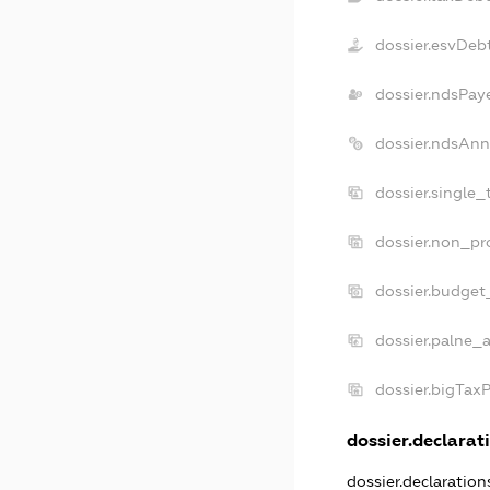
dossier.esvDeb
dossier.ndsPay
dossier.ndsAnn
dossier.single
dossier.non_pr
dossier.budget
dossier.palne_a
dossier.bigTax
dossier.declarati
dossier.declaratio