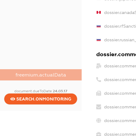
dossier.canada
dossier.rfSanct
dossier.russian
dossier.commer
dossier.commer
freemium.actualData
dossier.commer
document.dueToDate
24.03.17
dossier.commer
SEARCH.ONMONITORING
dossier.commer
dossier.commer
dossier.commerc