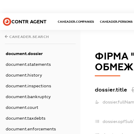
CONTR AGENT
CAHEADER.COMPANIES
CAHEADER.PERSONS
CAHEADER.SEARCH
ФІРМА 
document.dossier
ОБМЕЖ
document.statements
document.history
document.inspections
dossier.title
document.bankruptcy
dossier.fullNam
document.court
document.taxdebts
dossier.opfSub
document.enforcements