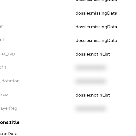
t
dossier.missingData
er
dossier.missingData
ul
dossier.missingData
_tax_reg
dossier.notInList
ofit
XXXXXXXXXX
_dotation
XXXXXXXXXX
kciz
dossier.notInList
PayerReg
XXXXXXXXXX
ons.title
ns.noData