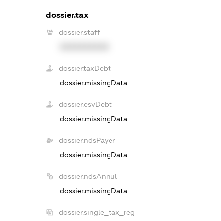
dossier.tax
dossier.staff
XXXXXXXXXX
dossier.taxDebt
dossier.missingData
dossier.esvDebt
dossier.missingData
dossier.ndsPayer
dossier.missingData
dossier.ndsAnnul
dossier.missingData
dossier.single_tax_reg