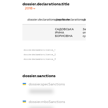
dossier.declarations.title
2018
dossier.declarations.pepName
dossier.declarations.personName
dossier.declarati
САДОВСЬКА
Заробітна плата
ІРИНА
отримана за
БОРИСІВНА
сумісництвом
dossier.declarations.license_1
dossier.declarations.license_2
dossier.declarations.license_3
dossier.sanctions
dossier.specSanctions
XXXXXXXXXX
dossier.rnboSanctions