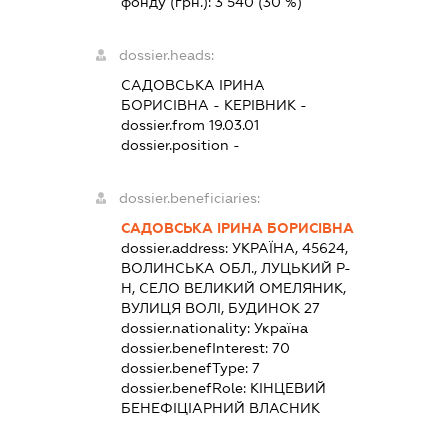
фонду (грн.):
3 540
(30 %)
dossier.heads:
САДОВСЬКА ІРИНА
БОРИСІВНА
-
КЕРІВНИК
-
dossier.from 19.03.01
dossier.position -
dossier.beneficiaries:
САДОВСЬКА ІРИНА БОРИСІВНА
dossier.address:
УКРАЇНА, 45624,
ВОЛИНСЬКА ОБЛ., ЛУЦЬКИЙ Р-
Н, СЕЛО ВЕЛИКИЙ ОМЕЛЯНИК,
ВУЛИЦЯ ВОЛІ, БУДИНОК 27
dossier.nationality:
Україна
dossier.benefInterest:
70
dossier.benefType:
7
dossier.benefRole:
КІНЦЕВИЙ
БЕНЕФІЦІАРНИЙ ВЛАСНИК