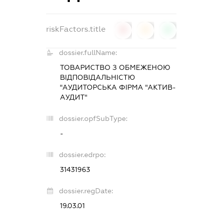
riskFactors.title
0
0
0
dossier.fullName:
ТОВАРИСТВО З ОБМЕЖЕНОЮ
ВІДПОВІДАЛЬНІСТЮ
"АУДИТОРСЬКА ФІРМА "АКТИВ-
АУДИТ"
dossier.opfSubType:
-
dossier.edrpo:
31431963
dossier.regDate:
19.03.01