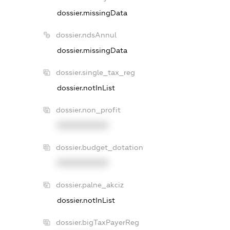
dossier.missingData
dossier.ndsAnnul
dossier.missingData
dossier.single_tax_reg
dossier.notInList
dossier.non_profit
XXXXXXXXXX
dossier.budget_dotation
XXXXXXXXXX
dossier.palne_akciz
dossier.notInList
dossier.bigTaxPayerReg