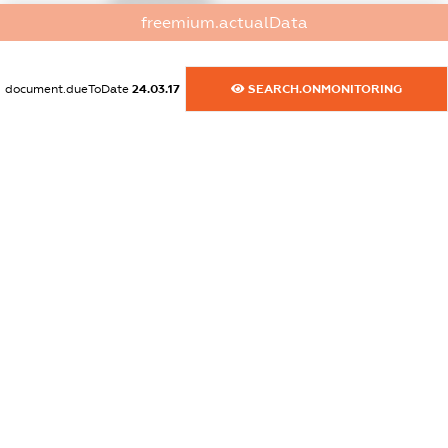
freemium.actualData
dossier.commercial_info.website
XXXXXXXXXX
document.dueToDate
24.03.17
SEARCH.ONMONITORING
dossier.commercial_info.activity
XXXXXXXXXX
freemium.exampleText_1
freemium.exampleText_2
freemium.anonymousPerSearch2
FREEMIUM.DETAILS
FREEMIUM.REGISTER