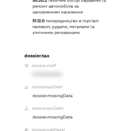
50.20.2
технічне обслуговування та
ремонт автомобілів за
замовленням населення
51.12.0
посередництво в торгівлі
паливом, рудами, металами та
хімічними речовинами
dossier.tax
dossier.staff
XXXXXXXXXX
dossier.taxDebt
dossier.missingData
dossier.esvDebt
dossier.missingData
dossier.ndsPayer