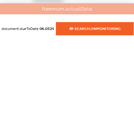
XXXXXXXXXX
freemium.actualData
dossier.commercial_info.activity
XXXXXXXXXX
document.dueToDate
06.07.25
SEARCH.ONMONITORING
freemium.exampleText_1
freemium.exampleText_2
freemium.anonymousPerSearch2
FREEMIUM.DETAILS
FREEMIUM.REGISTER