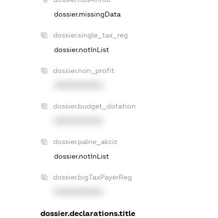
dossier.missingData
dossier.single_tax_reg
dossier.notInList
dossier.non_profit
XXXXXXXXXX
dossier.budget_dotation
XXXXXXXXXX
dossier.palne_akciz
dossier.notInList
dossier.bigTaxPayerReg
XXXXXXXXXX
dossier.declarations.title