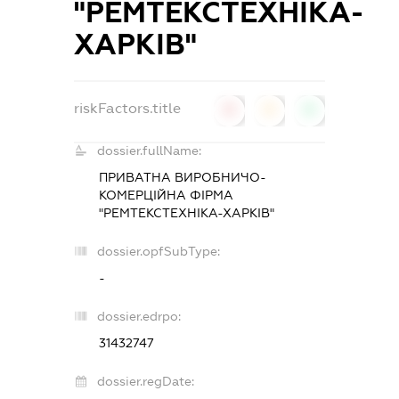
"РЕМТЕКСТЕХНІКА-
ХАРКІВ"
riskFactors.title
0
0
0
dossier.fullName:
ПРИВАТНА ВИРОБНИЧО-
КОМЕРЦІЙНА ФІРМА
"РЕМТЕКСТЕХНІКА-ХАРКІВ"
dossier.opfSubType:
-
dossier.edrpo:
31432747
dossier.regDate: