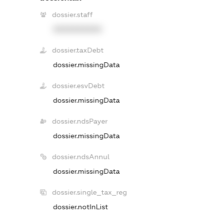
dossier.staff
XXXXXXXXXX
dossier.taxDebt
dossier.missingData
dossier.esvDebt
dossier.missingData
dossier.ndsPayer
dossier.missingData
dossier.ndsAnnul
dossier.missingData
dossier.single_tax_reg
dossier.notInList