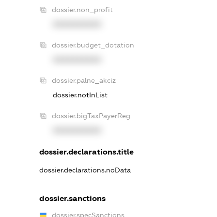
dossier.non_profit
XXXXXXXXXX
dossier.budget_dotation
XXXXXXXXXX
dossier.palne_akciz
dossier.notInList
dossier.bigTaxPayerReg
XXXXXXXXXX
dossier.declarations.title
dossier.declarations.noData
dossier.sanctions
dossier.specSanctions