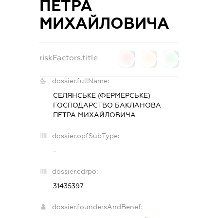
ПЕТРА
МИХАЙЛОВИЧА
riskFactors.title
0
0
0
dossier.fullName:
СЕЛЯНСЬКЕ (ФЕРМЕРСЬКЕ)
ГОСПОДАРСТВО БАКЛАНОВА
ПЕТРА МИХАЙЛОВИЧА
dossier.opfSubType:
-
dossier.edrpo:
31435397
dossier.foundersAndBenef: