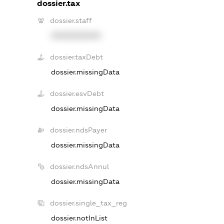
dossier.tax
dossier.staff
XXXXXXXXXX
dossier.taxDebt
dossier.missingData
dossier.esvDebt
dossier.missingData
dossier.ndsPayer
dossier.missingData
dossier.ndsAnnul
dossier.missingData
dossier.single_tax_reg
dossier.notInList