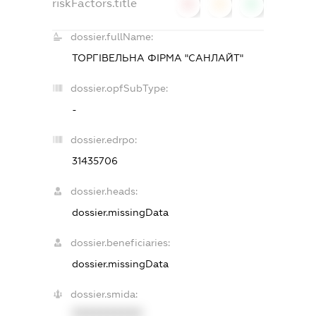
riskFactors.title
0
0
0
dossier.fullName:
ТОРГІВЕЛЬНА ФІРМА "САНЛАЙТ"
dossier.opfSubType:
-
dossier.edrpo:
31435706
dossier.heads:
dossier.missingData
dossier.beneficiaries:
dossier.missingData
dossier.smida:
XXXXXXXXXX