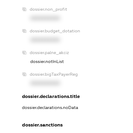
dossier.non_profit
XXXXXXXXXX
dossier.budget_dotation
XXXXXXXXXX
dossier.palne_akciz
dossier.notInList
dossier.bigTaxPayerReg
XXXXXXXXXX
dossier.declarations.title
dossier.declarations.noData
dossier.sanctions