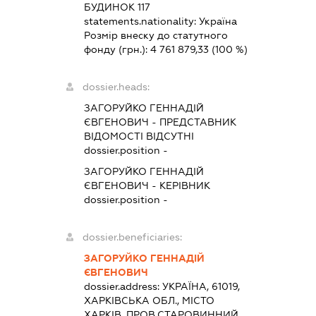
БУДИНОК 117
statements.nationality:
Україна
Розмір внеску до статутного
фонду (грн.):
4 761 879,33
(100 %)
dossier.heads:
ЗАГОРУЙКО ГЕННАДІЙ
ЄВГЕНОВИЧ
-
ПРЕДСТАВНИК
ВІДОМОСТІ ВІДСУТНІ
dossier.position -
ЗАГОРУЙКО ГЕННАДІЙ
ЄВГЕНОВИЧ
-
КЕРІВНИК
dossier.position -
dossier.beneficiaries:
ЗАГОРУЙКО ГЕННАДІЙ
ЄВГЕНОВИЧ
dossier.address:
УКРАЇНА, 61019,
ХАРКІВСЬКА ОБЛ., МІСТО
ХАРКІВ, ПРОВ.СТАРОВИННИЙ,