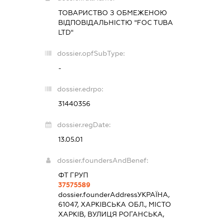
ТОВАРИСТВО З ОБМЕЖЕНОЮ
ВІДПОВІДАЛЬНІСТЮ "FOC TUBA
LTD"
dossier.opfSubType:
-
dossier.edrpo:
31440356
dossier.regDate:
13.05.01
dossier.foundersAndBenef:
ФТ ГРУП
37575589
dossier.founderAddress
УКРАЇНА,
61047, ХАРКІВСЬКА ОБЛ., МІСТО
ХАРКІВ, ВУЛИЦЯ РОГАНСЬКА,