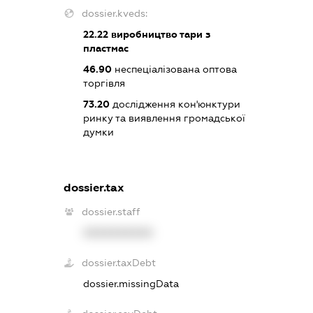
dossier.kveds:
22.22
виробництво тари з
пластмас
46.90
неспеціалізована оптова
торгівля
73.20
дослідження кон'юнктури
ринку та виявлення громадської
думки
dossier.tax
dossier.staff
XXXXXXXXXX
dossier.taxDebt
dossier.missingData