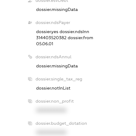
dossier.esvDebt
dossier.missingData
dossier.ndsPayer
dossier.yes
dossier.ndsInn
314403520382
dossier.from
05.06.01
dossier.ndsAnnul
dossier.missingData
dossier.single_tax_reg
dossier.notInList
dossier.non_profit
XXXXXXXXXX
dossier.budget_dotation
XXXXXXXXXX