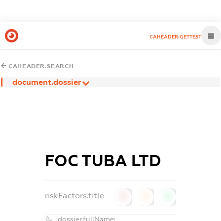
CAHEADER.GETTEST
CAHEADER.SEARCH
document.dossier
FOC TUBA LTD
riskFactors.title
0
0
0
dossier.fullName: