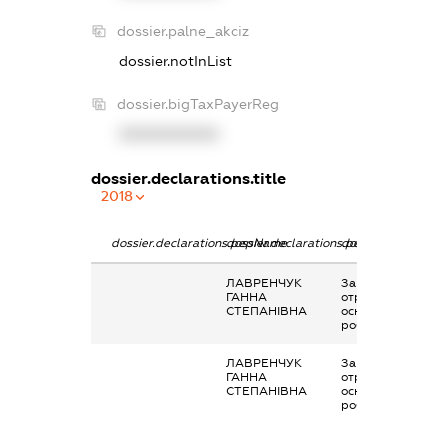
dossier.palne_akciz
dossier.notInList
dossier.bigTaxPayerReg
XXXXXXXXXX
dossier.declarations.title
2018
dossier.declarations.pepName
dossier.declarations.personName
dossier.declaratio
ЛАВРЕНЧУК
Заробітна плата
ГАННА
отримана за
СТЕПАНІВНА
основним місцем
роботи
ЛАВРЕНЧУК
Заробітна плата
ГАННА
отримана за
СТЕПАНІВНА
основним місцем
роботи