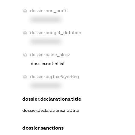
dossier.non_profit
XXXXXXXXXX
dossier.budget_dotation
XXXXXXXXXX
dossier.palne_akciz
dossier.notInList
dossier.bigTaxPayerReg
XXXXXXXXXX
dossier.declarations.title
dossier.declarations.noData
dossier.sanctions