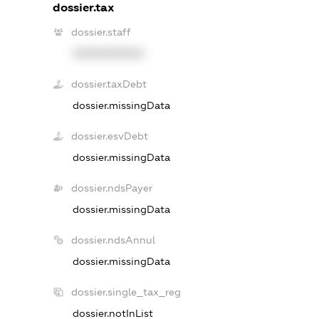
dossier.tax
dossier.staff
XXXXXXXXXX
dossier.taxDebt
dossier.missingData
dossier.esvDebt
dossier.missingData
dossier.ndsPayer
dossier.missingData
dossier.ndsAnnul
dossier.missingData
dossier.single_tax_reg
dossier.notInList