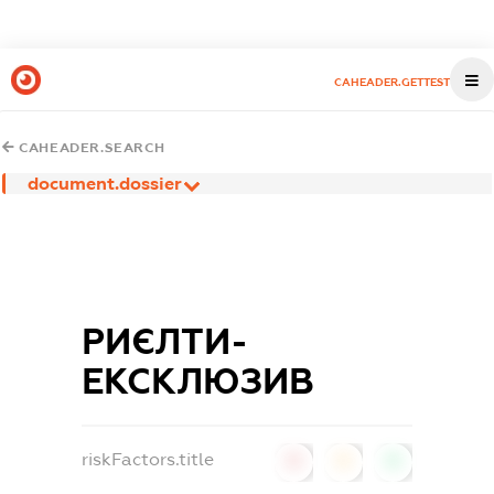
CAHEADER.GETTEST
CAHEADER.SEARCH
document.dossier
РИЄЛТИ-
ЕКСКЛЮЗИВ
riskFactors.title
0
0
0