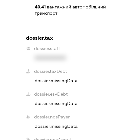
49.41
вантажний автомобільний
транспорт
dossier.tax
dossier.staff
XXXXXXXXXX
dossier.taxDebt
dossier.missingData
dossier.esvDebt
dossier.missingData
dossier.ndsPayer
dossier.missingData
dossier.ndsAnnul