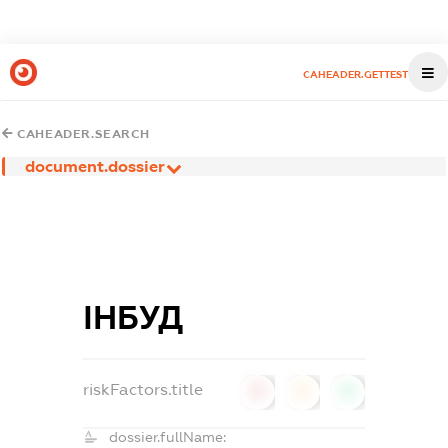
CAHEADER.GETTEST
CAHEADER.SEARCH
document.dossier
ІНБУД
riskFactors.title
0
0
0
dossier.fullName: