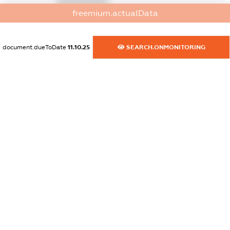
XXXXXXXXXX
freemium.actualData
dossier.commercial_info.activity
XXXXXXXXXX
document.dueToDate
11.10.25
SEARCH.ONMONITORING
freemium.exampleText_1
freemium.exampleText_2
freemium.anonymousPerSearch2
FREEMIUM.DETAILS
FREEMIUM.REGISTER