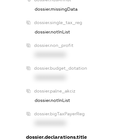
dossier.missingData
dossier.single_tax_reg
dossier.notInList
dossier.non_profit
XXXXXXXXXX
dossier.budget_dotation
XXXXXXXXXX
dossier.palne_akciz
dossier.notInList
dossier.bigTaxPayerReg
XXXXXXXXXX
dossier.declarations.title