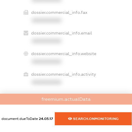
dossier.commercial_info.fax
XXXXXXXXXX
dossier.commercial_info.email
XXXXXXXXXX
dossier.commercial_info.website
XXXXXXXXXX
dossier.commercial_info.activity
XXXXXXXXXX
freemium.actualData
freemium.exampleText_1
freemium.exampleText_2
freemium.anonymousPerSearch2
document.dueToDate
24.03.17
SEARCH.ONMONITORING
FREEMIUM.DETAILS