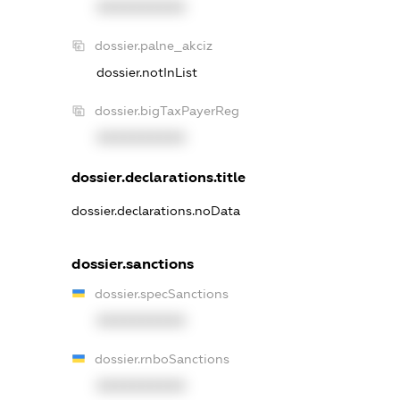
XXXXXXXXXX
dossier.palne_akciz
dossier.notInList
dossier.bigTaxPayerReg
XXXXXXXXXX
dossier.declarations.title
dossier.declarations.noData
dossier.sanctions
dossier.specSanctions
XXXXXXXXXX
dossier.rnboSanctions
XXXXXXXXXX