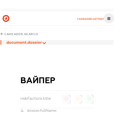
CAHEADER.GETTEST
CAHEADER.SEARCH
document.dossier
ВАЙПЕР
riskFactors.title
0
0
0
dossier.fullName: