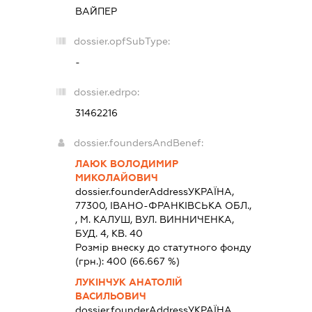
ВАЙПЕР
dossier.opfSubType:
-
dossier.edrpo:
31462216
dossier.foundersAndBenef:
ЛАЮК ВОЛОДИМИР
МИКОЛАЙОВИЧ
dossier.founderAddress
УКРАЇНА,
77300, IВАНО-ФРАНКIВСЬКА ОБЛ.,
, М. КАЛУШ, ВУЛ. ВИННИЧЕНКА,
БУД. 4, КВ. 40
Розмір внеску до статутного фонду
(грн.):
400
(66.667 %)
ЛУКІНЧУК АНАТОЛІЙ
ВАСИЛЬОВИЧ
dossier.founderAddress
УКРАЇНА,