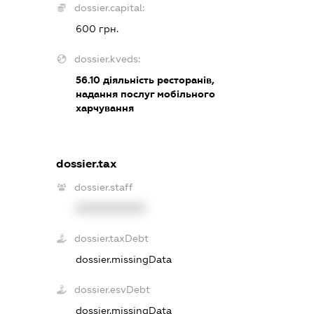
dossier.capital:
600 грн.
dossier.kveds:
56.10
діяльність ресторанів,
надання послуг мобільного
харчування
dossier.tax
dossier.staff
XXXXXXXXXX
dossier.taxDebt
dossier.missingData
dossier.esvDebt
dossier.missingData