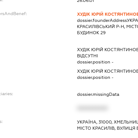
26.06.01
ersAndBenef:
ХУДІК ЮРІЙ КОСТЯНТИНО
dossier.founderAddress
УКРА
КРАСИЛІВСЬКИЙ Р-Н, МІС
БУДИНОК 29
ХУДІК ЮРІЙ КОСТЯНТИНО
ВІДСУТНІ
dossier.position -
ХУДІК ЮРІЙ КОСТЯНТИНО
dossier.position -
iaries:
dossier.missingData
XXXXXXXXXX
s:
УКРАЇНА, 31000, ХМЕЛЬНИ
МІСТО КРАСИЛІВ, ВУЛИЦЯ 