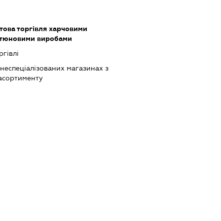
това торгівля харчовими
ютюновими виробами
ргівлі
 неспеціалізованих магазинах з
асортименту