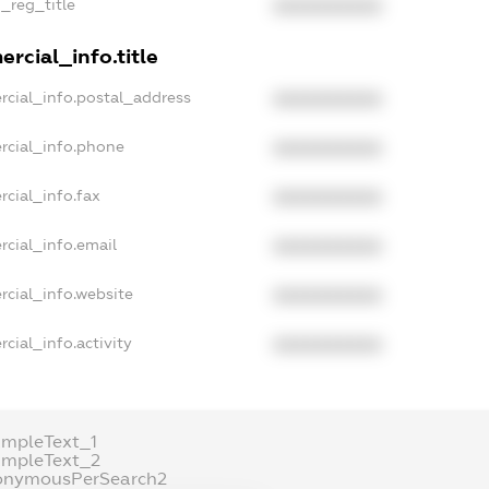
n_reg_title
XXXXXXXXXX
rcial_info.title
rcial_info.postal_address
XXXXXXXXXX
rcial_info.phone
XXXXXXXXXX
rcial_info.fax
XXXXXXXXXX
rcial_info.email
XXXXXXXXXX
rcial_info.website
XXXXXXXXXX
cial_info.activity
XXXXXXXXXX
ampleText_1
ampleText_2
onymousPerSearch2