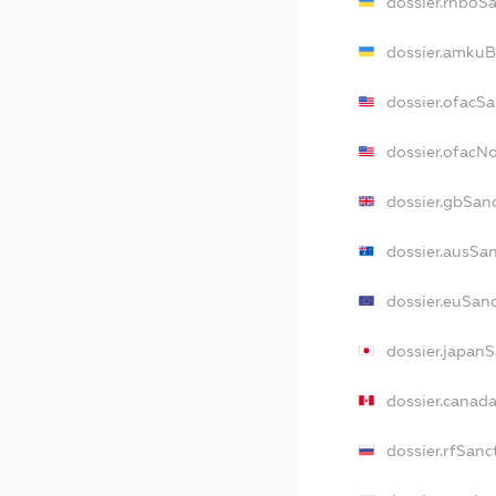
dossier.rnboS
dossier.amkuB
dossier.ofacS
dossier.ofac
dossier.gbSan
dossier.ausSa
dossier.euSan
dossier.japan
dossier.canad
dossier.rfSanc