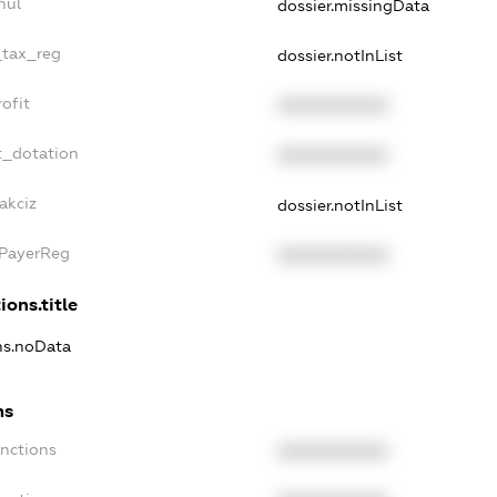
nul
dossier.missingData
_tax_reg
dossier.notInList
ofit
XXXXXXXXXX
t_dotation
XXXXXXXXXX
akciz
dossier.notInList
xPayerReg
XXXXXXXXXX
ions.title
ons.noData
ns
anctions
XXXXXXXXXX