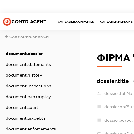
CONTR AGENT
CAHEADER.COMPANIES
CAHEADER.PERSONS
CAHEADER.SEARCH
document.dossier
ФІРМА
document.statements
document.history
dossier.title
document.inspections
dossier.fullNa
document.bankruptcy
dossier.opfSu
document.court
document.taxdebts
dossier.edrpo:
document.enforcements
dossier.regDat