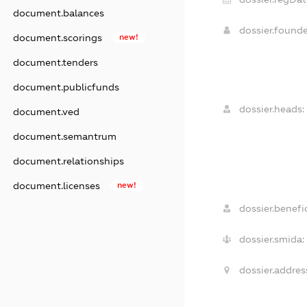
document.balances
dossier.found
document.scorings
new!
document.tenders
document.publicfunds
dossier.heads:
document.ved
document.semantrum
document.relationships
document.licenses
new!
dossier.benefic
dossier.smida:
dossier.addres