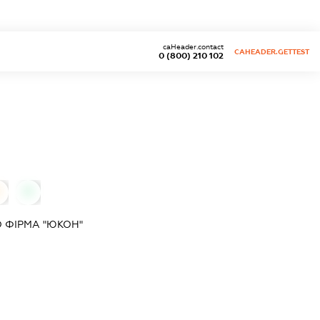
caHeader.contact
CAHEADER.GETTEST
0 (800) 210 102
0
 ФІРМА "ЮКОН"