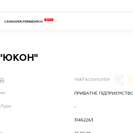
BETA
CAHEADER.PERSSEARCH
 "ЮКОН"
riskFactors.title
0
0
me:
ПРИВАТНЕ ПІДПРИЄМСТВО
bType:
-
31462263
e: