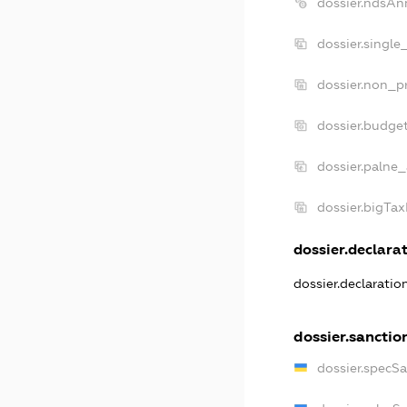
dossier.ndsAn
dossier.single
dossier.non_pr
dossier.budge
dossier.palne_
dossier.bigTa
dossier.declarat
dossier.declarati
dossier.sanctio
dossier.specS