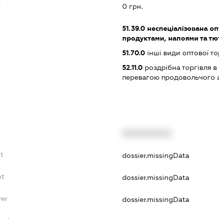
:
0 грн.
51.39.0
неспеціалізована оп
продуктами, напоями та т
51.70.0
інші види оптової то
52.11.0
роздрібна торгівля в
перевагою продовольчого 
XXXXXXXXXX
bt
dossier.missingData
bt
dossier.missingData
yer
dossier.missingData