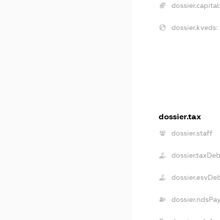
dossier.capital
dossier.kveds:
dossier.tax
dossier.staff
dossier.taxDe
dossier.esvDe
dossier.ndsPa