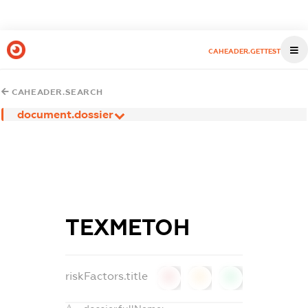
CAHEADER.GETTEST
CAHEADER.SEARCH
document.dossier
ТЕХМЕТОН
riskFactors.title
0
0
0