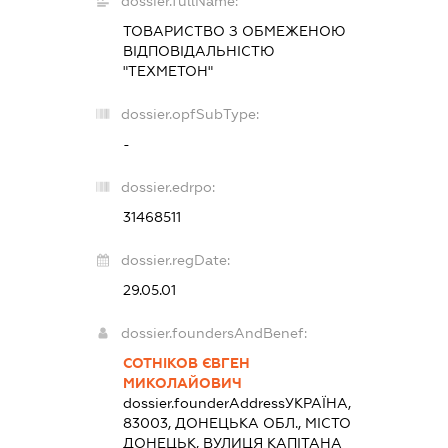
dossier.fullName:
ТОВАРИСТВО З ОБМЕЖЕНОЮ
ВІДПОВІДАЛЬНІСТЮ
"ТЕХМЕТОН"
dossier.opfSubType:
-
dossier.edrpo:
31468511
dossier.regDate:
29.05.01
dossier.foundersAndBenef:
СОТНІКОВ ЄВГЕН
МИКОЛАЙОВИЧ
dossier.founderAddress
УКРАЇНА,
83003, ДОНЕЦЬКА ОБЛ., МІСТО
ДОНЕЦЬК, ВУЛИЦЯ КАПІТАНА