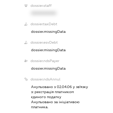
dossier.staff
XXXXXXXXXX
dossier.taxDebt
dossier.missingData
dossier.esvDebt
dossier.missingData
dossier.ndsPayer
dossier.missingData
dossier.ndsAnnul
Анульовано з 02.04.06 у зв'язку
з:
реєстрацiя платником
єдиного податку
Анульовано за iнiцiативою
платника.