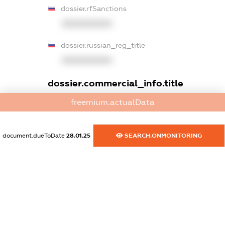
dossier.rfSanctions
XXXXXXXXXX
dossier.russian_reg_title
XXXXXXXXXX
dossier.commercial_info.title
freemium.actualData
dossier.commercial_info.postal_address
XXXXXXXXXX
document.dueToDate
28.01.25
SEARCH.ONMONITORING
dossier.commercial_info.phone
XXXXXXXXXX
dossier.commercial_info.fax
XXXXXXXXXX
dossier.commercial_info.email
XXXXXXXXXX