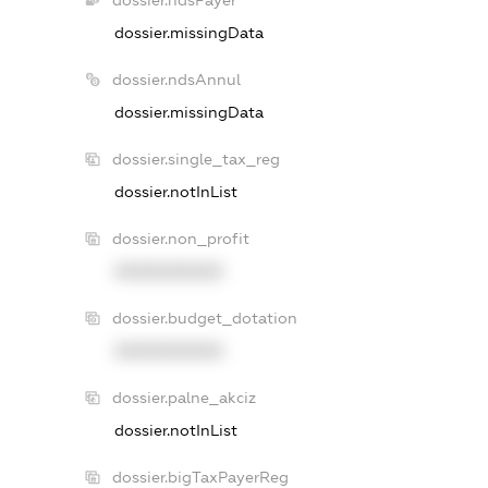
dossier.ndsPayer
dossier.missingData
dossier.ndsAnnul
dossier.missingData
dossier.single_tax_reg
dossier.notInList
dossier.non_profit
XXXXXXXXXX
dossier.budget_dotation
XXXXXXXXXX
dossier.palne_akciz
dossier.notInList
dossier.bigTaxPayerReg