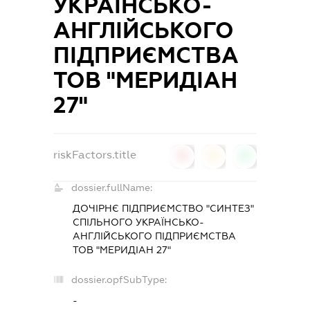
УКРАЇНСЬКО-
АНГЛІЙСЬКОГО
ПІДПРИЄМСТВА
ТОВ "МЕРИДІАН
27"
riskFactors.title
0
0
0
dossier.fullName:
ДОЧІРНЄ ПІДПРИЄМСТВО "СИНТЕЗ"
СПІЛЬНОГО УКРАЇНСЬКО-
АНГЛІЙСЬКОГО ПІДПРИЄМСТВА
ТОВ "МЕРИДІАН 27"
dossier.opfSubType:
-