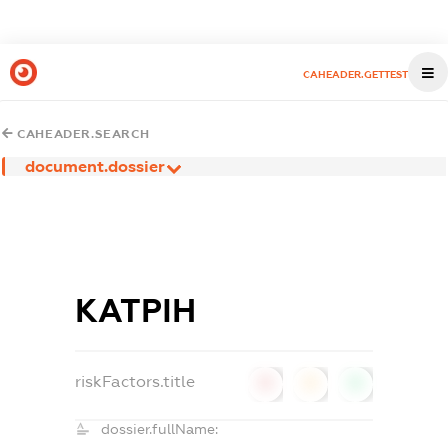
CAHEADER.GETTEST
CAHEADER.SEARCH
document.dossier
КАТРІН
riskFactors.title
0
0
0
dossier.fullName: