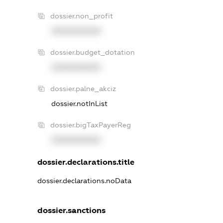
dossier.non_profit
XXXXXXXXXX
dossier.budget_dotation
XXXXXXXXXX
dossier.palne_akciz
dossier.notInList
dossier.bigTaxPayerReg
XXXXXXXXXX
dossier.declarations.title
dossier.declarations.noData
dossier.sanctions