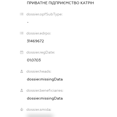
ПРИВАТНЕ ПІДПРИЄМСТВО
КАТРІН
dossier.opfSubType:
-
dossier.edrpo:
31469672
dossier.regDate:
01.07.03
dossier.heads:
dossier.missingData
dossier.beneficiaries:
dossier.missingData
dossier.smida:
XXXXXXXXXX