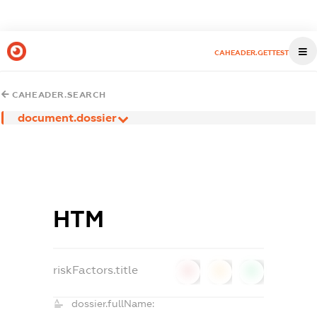
CAHEADER.GETTEST
CAHEADER.SEARCH
document.dossier
НТМ
riskFactors.title
0
0
0
dossier.fullName: