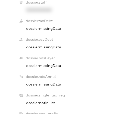
dossier.staff
XXXXXXXXXX
dossier.taxDebt
dossier.missingData
dossier.esvDebt
dossier.missingData
dossier.ndsPayer
dossier.missingData
dossier.ndsAnnul
dossier.missingData
dossier.single_tax_reg
dossier.notInList
dossier.non_profit