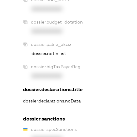
XXXXXXXXXX
dossier.budget_dotation
XXXXXXXXXX
dossier.palne_akciz
dossier.notInList
dossier.bigTaxPayerReg
XXXXXXXXXX
dossier.declarations.title
dossier.declarations.noData
dossier.sanctions
dossier.specSanctions