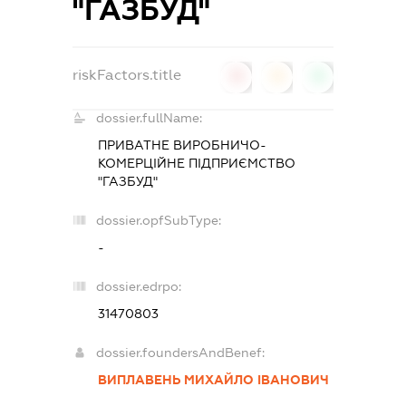
"ГАЗБУД"
riskFactors.title
0
0
0
dossier.fullName:
ПРИВАТНЕ ВИРОБНИЧО-
КОМЕРЦІЙНЕ ПІДПРИЄМСТВО
"ГАЗБУД"
dossier.opfSubType:
-
dossier.edrpo:
31470803
dossier.foundersAndBenef:
ВИПЛАВЕНЬ МИХАЙЛО ІВАНОВИЧ