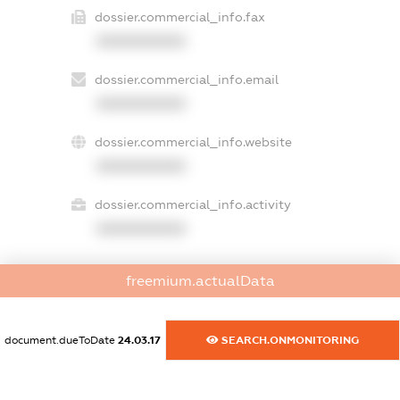
dossier.commercial_info.fax
XXXXXXXXXX
dossier.commercial_info.email
XXXXXXXXXX
dossier.commercial_info.website
XXXXXXXXXX
dossier.commercial_info.activity
XXXXXXXXXX
freemium.actualData
freemium.exampleText_1
freemium.exampleText_2
freemium.anonymousPerSearch2
document.dueToDate
24.03.17
SEARCH.ONMONITORING
FREEMIUM.DETAILS
FREEMIUM.REGISTER