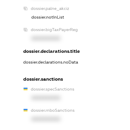
dossier.palne_akciz
dossier.notInList
dossier.bigTaxPayerReg
XXXXXXXXXX
dossier.declarations.title
dossier.declarations.noData
dossier.sanctions
dossier.specSanctions
XXXXXXXXXX
dossier.rnboSanctions
XXXXXXXXXX