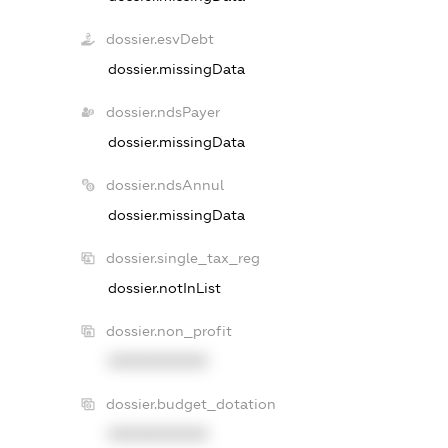
dossier.esvDebt
dossier.missingData
dossier.ndsPayer
dossier.missingData
dossier.ndsAnnul
dossier.missingData
dossier.single_tax_reg
dossier.notInList
dossier.non_profit
XXXXXXXXXX
dossier.budget_dotation
XXXXXXXXXX