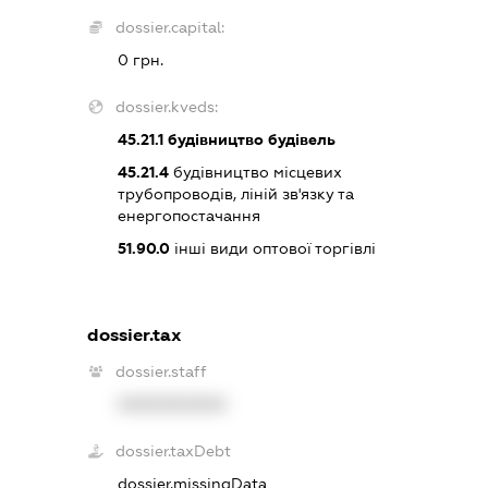
dossier.capital:
0 грн.
dossier.kveds:
45.21.1
будівництво будівель
45.21.4
будівництво місцевих
трубопроводів, ліній зв'язку та
енергопостачання
51.90.0
інші види оптової торгівлі
dossier.tax
dossier.staff
XXXXXXXXXX
dossier.taxDebt
dossier.missingData